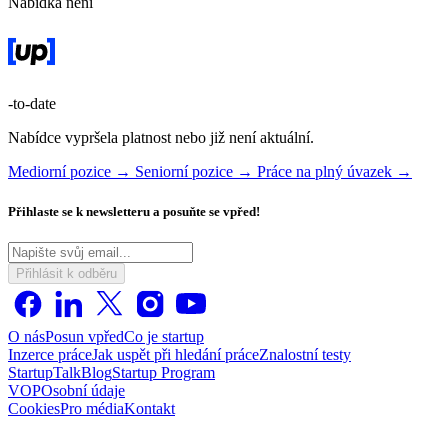
Nabídka není
-to-date
Nabídce vypršela platnost nebo již není aktuální.
Mediorní pozice →
Seniorní pozice →
Práce na plný úvazek →
Přihlaste se k newsletteru a posuňte se vpřed!
Přihlásit k odběru
O nás
Posun vpřed
Co je startup
Inzerce práce
Jak uspět při hledání práce
Znalostní testy
StartupTalk
Blog
Startup Program
VOP
Osobní údaje
Cookies
Pro média
Kontakt