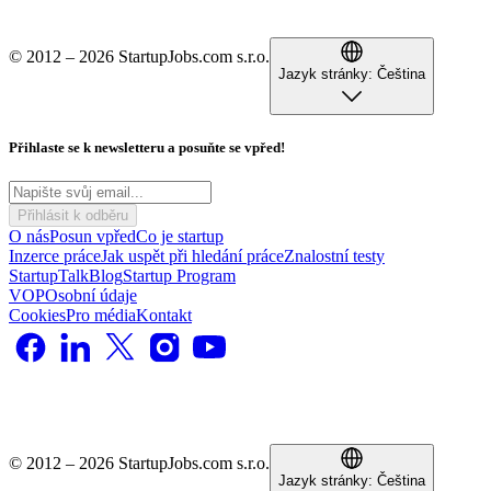
© 2012 – 2026 StartupJobs.com s.r.o.
Jazyk stránky:
Čeština
Přihlaste se k newsletteru a posuňte se vpřed!
Přihlásit k odběru
O nás
Posun vpřed
Co je startup
Inzerce práce
Jak uspět při hledání práce
Znalostní testy
StartupTalk
Blog
Startup Program
VOP
Osobní údaje
Cookies
Pro média
Kontakt
© 2012 – 2026 StartupJobs.com s.r.o.
Jazyk stránky:
Čeština