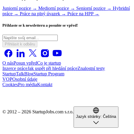
Juniorní pozice →
Mediorní pozice →
Seniorní pozice →
Hybridní
práce →
Práce na plný úvazek →
Práce na HPP →
Přihlaste se k newsletteru a posuňte se vpřed!
Přihlásit k odběru
O nás
Posun vpřed
Co je startup
Inzerce práce
Jak uspět při hledání práce
Znalostní testy
StartupTalk
Blog
Startup Program
VOP
Osobní údaje
Cookies
Pro média
Kontakt
© 2012 – 2026 StartupJobs.com s.r.o.
Jazyk stránky:
Čeština