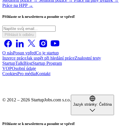
Mediorní pozice →
Seniorní pozice →
Práce na plný úvazek →
Práce na HPP →
Přihlaste se k newsletteru a posuňte se vpřed!
Přihlásit k odběru
O nás
Posun vpřed
Co je startup
Inzerce práce
Jak uspět při hledání práce
Znalostní testy
StartupTalk
Blog
Startup Program
VOP
Osobní údaje
Cookies
Pro média
Kontakt
© 2012 – 2026 StartupJobs.com s.r.o.
Jazyk stránky:
Čeština
Přihlaste se k newsletteru a posuňte se vpřed!