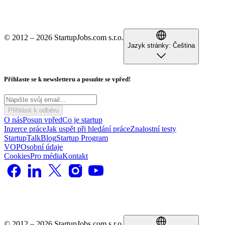
© 2012 – 2026 StartupJobs.com s.r.o.
Jazyk stránky:
Čeština
Přihlaste se k newsletteru a posuňte se vpřed!
Přihlásit k odběru
O nás
Posun vpřed
Co je startup
Inzerce práce
Jak uspět při hledání práce
Znalostní testy
StartupTalk
Blog
Startup Program
VOP
Osobní údaje
Cookies
Pro média
Kontakt
© 2012 – 2026 StartupJobs.com s.r.o.