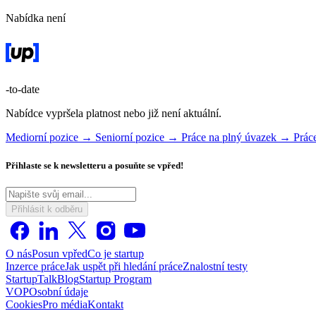
Nabídka není
-to-date
Nabídce vypršela platnost nebo již není aktuální.
Mediorní pozice →
Seniorní pozice →
Práce na plný úvazek →
Prác
Přihlaste se k newsletteru a posuňte se vpřed!
Přihlásit k odběru
O nás
Posun vpřed
Co je startup
Inzerce práce
Jak uspět při hledání práce
Znalostní testy
StartupTalk
Blog
Startup Program
VOP
Osobní údaje
Cookies
Pro média
Kontakt