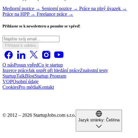
Mediorní pozice →
Seniorní pozice →
Práce na plný úvazek →
Práce na HPP →
Freelance práce →
Přihlaste se k newsletteru a posuňte se vpřed!
Přihlásit k odběru
O nás
Posun vpřed
Co je startup
Inzerce práce
Jak uspět při hledání práce
Znalostní testy
StartupTalk
Blog
Startup Program
VOP
Osobní údaje
Cookies
Pro média
Kontakt
© 2012 – 2026 StartupJobs.com s.r.o.
Jazyk stránky:
Čeština