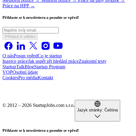
Mediorní pozice →
Seniorní pozice →
Práce na plný úvazek →
Práce na HPP →
Přihlaste se k newsletteru a posuňte se vpřed!
Přihlásit k odběru
O nás
Posun vpřed
Co je startup
Inzerce práce
Jak uspět při hledání práce
Znalostní testy
StartupTalk
Blog
Startup Program
VOP
Osobní údaje
Cookies
Pro média
Kontakt
© 2012 – 2026 StartupJobs.com s.r.o.
Jazyk stránky:
Čeština
Přihlaste se k newsletteru a posuňte se vpřed!