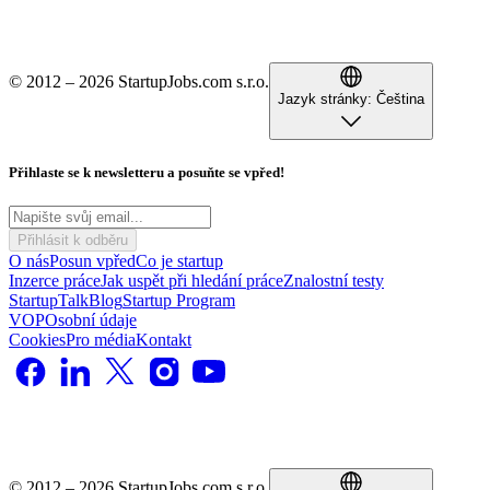
© 2012 – 2026 StartupJobs.com s.r.o.
Jazyk stránky:
Čeština
Přihlaste se k newsletteru a posuňte se vpřed!
Přihlásit k odběru
O nás
Posun vpřed
Co je startup
Inzerce práce
Jak uspět při hledání práce
Znalostní testy
StartupTalk
Blog
Startup Program
VOP
Osobní údaje
Cookies
Pro média
Kontakt
© 2012 – 2026 StartupJobs.com s.r.o.