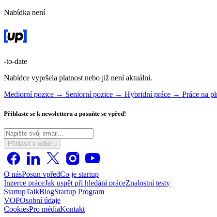
Nabídka není
-to-date
Nabídce vypršela platnost nebo již není aktuální.
Mediorní pozice →
Seniorní pozice →
Hybridní práce →
Práce na 
Přihlaste se k newsletteru a posuňte se vpřed!
Přihlásit k odběru
O nás
Posun vpřed
Co je startup
Inzerce práce
Jak uspět při hledání práce
Znalostní testy
StartupTalk
Blog
Startup Program
VOP
Osobní údaje
Cookies
Pro média
Kontakt