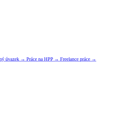
plný úvazek →
Práce na HPP →
Freelance práce →