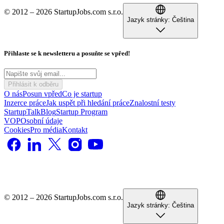
© 2012 – 2026 StartupJobs.com s.r.o.
Jazyk stránky:
Čeština
Přihlaste se k newsletteru a posuňte se vpřed!
Přihlásit k odběru
O nás
Posun vpřed
Co je startup
Inzerce práce
Jak uspět při hledání práce
Znalostní testy
StartupTalk
Blog
Startup Program
VOP
Osobní údaje
Cookies
Pro média
Kontakt
© 2012 – 2026 StartupJobs.com s.r.o.
Jazyk stránky:
Čeština