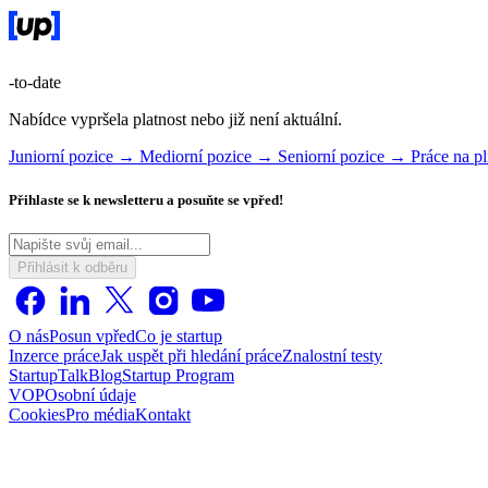
-to-date
Nabídce vypršela platnost nebo již není aktuální.
Juniorní pozice →
Mediorní pozice →
Seniorní pozice →
Práce na 
Přihlaste se k newsletteru a posuňte se vpřed!
Přihlásit k odběru
O nás
Posun vpřed
Co je startup
Inzerce práce
Jak uspět při hledání práce
Znalostní testy
StartupTalk
Blog
Startup Program
VOP
Osobní údaje
Cookies
Pro média
Kontakt