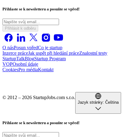
Přihlaste se k newsletteru a posuňte se vpřed!
Přihlásit k odběru
O nás
Posun vpřed
Co je startup
Inzerce práce
Jak uspět při hledání práce
Znalostní testy
StartupTalk
Blog
Startup Program
VOP
Osobní údaje
Cookies
Pro média
Kontakt
© 2012 – 2026 StartupJobs.com s.r.o.
Jazyk stránky:
Čeština
Přihlaste se k newsletteru a posuňte se vpřed!