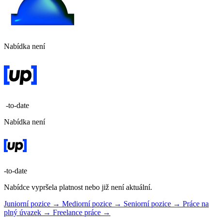
Nabídka není
-to-date
Nabídka není
-to-date
Nabídce vypršela platnost nebo již není aktuální.
Juniorní pozice →
Mediorní pozice →
Seniorní pozice →
Práce na
plný úvazek →
Freelance práce →