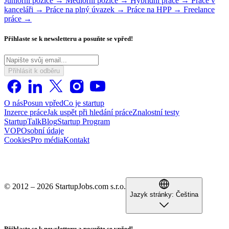
Juniorní pozice →
Mediorní pozice →
Hybridní práce →
Práce v
kanceláři →
Práce na plný úvazek →
Práce na HPP →
Freelance
práce →
Přihlaste se k newsletteru a posuňte se vpřed!
Přihlásit k odběru
O nás
Posun vpřed
Co je startup
Inzerce práce
Jak uspět při hledání práce
Znalostní testy
StartupTalk
Blog
Startup Program
VOP
Osobní údaje
Cookies
Pro média
Kontakt
© 2012 – 2026 StartupJobs.com s.r.o.
Jazyk stránky:
Čeština
Přihlaste se k newsletteru a posuňte se vpřed!