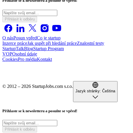
Přihlaste se k newsletteru a posuňte se vpřed!
Přihlásit k odběru
O nás
Posun vpřed
Co je startup
Inzerce práce
Jak uspět při hledání práce
Znalostní testy
StartupTalk
Blog
Startup Program
VOP
Osobní údaje
Cookies
Pro média
Kontakt
© 2012 – 2026 StartupJobs.com s.r.o.
Jazyk stránky:
Čeština
Přihlaste se k newsletteru a posuňte se vpřed!
Přihlásit k odběru