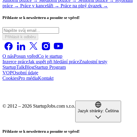
Juniorní pozice →
Mediorní pozice →
Seniorní pozice →
Hybridní
práce →
Práce v kanceláři →
Práce na plný úvazek →
Přihlaste se k newsletteru a posuňte se vpřed!
Přihlásit k odběru
O nás
Posun vpřed
Co je startup
Inzerce práce
Jak uspět při hledání práce
Znalostní testy
StartupTalk
Blog
Startup Program
VOP
Osobní údaje
Cookies
Pro média
Kontakt
© 2012 – 2026 StartupJobs.com s.r.o.
Jazyk stránky:
Čeština
Přihlaste se k newsletteru a posuňte se vpřed!