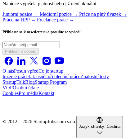
Nabídce vypršela platnost nebo již není aktuální.
Juniorní pozice →
Mediorní pozice →
Práce na plný úvazek →
Práce na HPP →
Freelance práce →
Přihlaste se k newsletteru a posuňte se vpřed!
Přihlásit k odběru
O nás
Posun vpřed
Co je startup
Inzerce práce
Jak uspět při hledání práce
Znalostní testy
StartupTalk
Blog
Startup Program
VOP
Osobní údaje
Cookies
Pro média
Kontakt
© 2012 – 2026 StartupJobs.com s.r.o.
Jazyk stránky:
Čeština