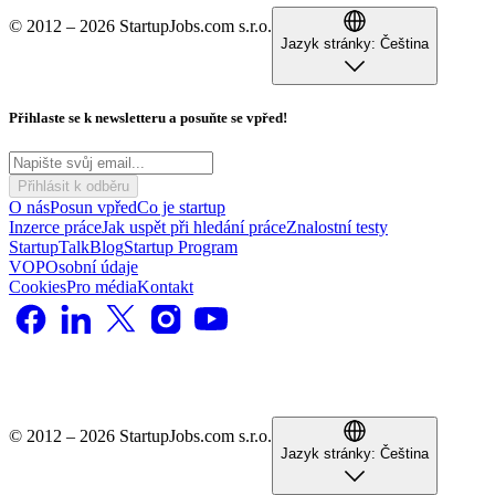
© 2012 – 2026 StartupJobs.com s.r.o.
Jazyk stránky:
Čeština
Přihlaste se k newsletteru a posuňte se vpřed!
Přihlásit k odběru
O nás
Posun vpřed
Co je startup
Inzerce práce
Jak uspět při hledání práce
Znalostní testy
StartupTalk
Blog
Startup Program
VOP
Osobní údaje
Cookies
Pro média
Kontakt
© 2012 – 2026 StartupJobs.com s.r.o.
Jazyk stránky:
Čeština