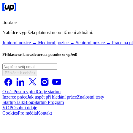
-to-date
Nabídce vypršela platnost nebo již není aktuální.
Juniorní pozice →
Mediorní pozice →
Seniorní pozice →
Práce na 
Přihlaste se k newsletteru a posuňte se vpřed!
Přihlásit k odběru
O nás
Posun vpřed
Co je startup
Inzerce práce
Jak uspět při hledání práce
Znalostní testy
StartupTalk
Blog
Startup Program
VOP
Osobní údaje
Cookies
Pro média
Kontakt