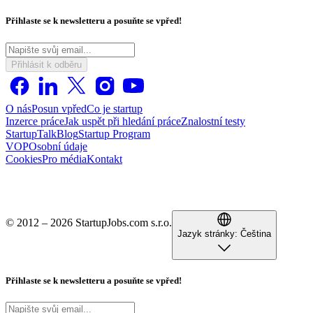
Přihlaste se k newsletteru a posuňte se vpřed!
Přihlásit k odběru
O nás
Posun vpřed
Co je startup
Inzerce práce
Jak uspět při hledání práce
Znalostní testy
StartupTalk
Blog
Startup Program
VOP
Osobní údaje
Cookies
Pro média
Kontakt
© 2012 – 2026 StartupJobs.com s.r.o.
Jazyk stránky:
Čeština
Přihlaste se k newsletteru a posuňte se vpřed!