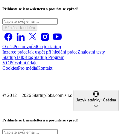
Přihlaste se k newsletteru a posuňte se vpřed!
Přihlásit k odběru
O nás
Posun vpřed
Co je startup
Inzerce práce
Jak uspět při hledání práce
Znalostní testy
StartupTalk
Blog
Startup Program
VOP
Osobní údaje
Cookies
Pro média
Kontakt
© 2012 – 2026 StartupJobs.com s.r.o.
Jazyk stránky:
Čeština
Přihlaste se k newsletteru a posuňte se vpřed!