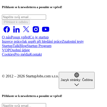
Přihlaste se k newsletteru a posuňte se vpřed!
Přihlásit k odběru
O nás
Posun vpřed
Co je startup
Inzerce práce
Jak uspět při hledání práce
Znalostní testy
StartupTalk
Blog
Startup Program
VOP
Osobní údaje
Cookies
Pro média
Kontakt
© 2012 – 2026 StartupJobs.com s.r.o.
Jazyk stránky:
Čeština
Přihlaste se k newsletteru a posuňte se vpřed!