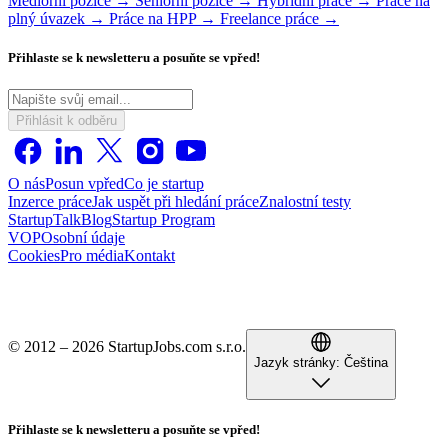
Mediorní pozice →
Seniorní pozice →
Hybridní práce →
Práce na
plný úvazek →
Práce na HPP →
Freelance práce →
Přihlaste se k newsletteru a posuňte se vpřed!
Přihlásit k odběru
O nás
Posun vpřed
Co je startup
Inzerce práce
Jak uspět při hledání práce
Znalostní testy
StartupTalk
Blog
Startup Program
VOP
Osobní údaje
Cookies
Pro média
Kontakt
© 2012 – 2026 StartupJobs.com s.r.o.
Jazyk stránky:
Čeština
Přihlaste se k newsletteru a posuňte se vpřed!