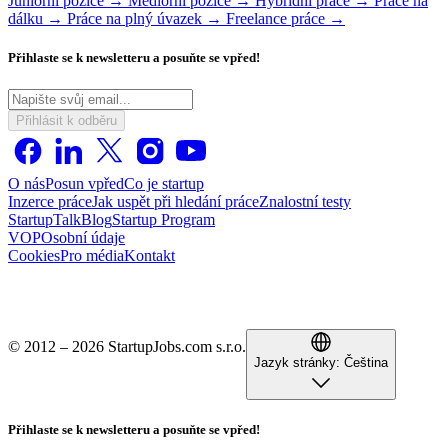
Juniorní pozice →
Mediorní pozice →
Hybridní práce →
Práce na
dálku →
Práce na plný úvazek →
Freelance práce →
Přihlaste se k newsletteru a posuňte se vpřed!
Přihlásit k odběru
O nás
Posun vpřed
Co je startup
Inzerce práce
Jak uspět při hledání práce
Znalostní testy
StartupTalk
Blog
Startup Program
VOP
Osobní údaje
Cookies
Pro média
Kontakt
© 2012 – 2026 StartupJobs.com s.r.o.
Jazyk stránky:
Čeština
Přihlaste se k newsletteru a posuňte se vpřed!