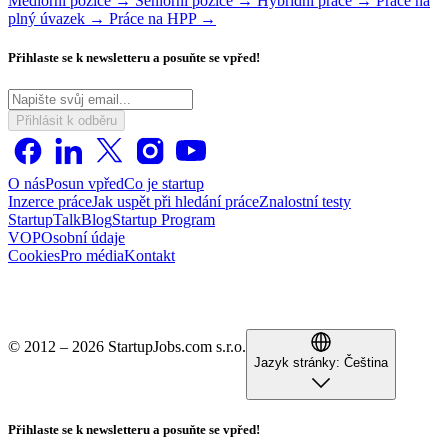
Mediorní pozice →
Seniorní pozice →
Hybridní práce →
Práce na
plný úvazek →
Práce na HPP →
Přihlaste se k newsletteru a posuňte se vpřed!
Přihlásit k odběru
O nás
Posun vpřed
Co je startup
Inzerce práce
Jak uspět při hledání práce
Znalostní testy
StartupTalk
Blog
Startup Program
VOP
Osobní údaje
Cookies
Pro média
Kontakt
© 2012 – 2026 StartupJobs.com s.r.o.
Jazyk stránky:
Čeština
Přihlaste se k newsletteru a posuňte se vpřed!