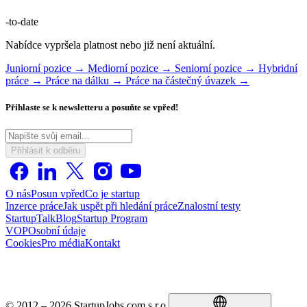
-to-date
Nabídce vypršela platnost nebo již není aktuální.
Juniorní pozice →
Mediorní pozice →
Seniorní pozice →
Hybridní
práce →
Práce na dálku →
Práce na částečný úvazek →
Přihlaste se k newsletteru a posuňte se vpřed!
Přihlásit k odběru
O nás
Posun vpřed
Co je startup
Inzerce práce
Jak uspět při hledání práce
Znalostní testy
StartupTalk
Blog
Startup Program
VOP
Osobní údaje
Cookies
Pro média
Kontakt
© 2012 – 2026 StartupJobs.com s.r.o.