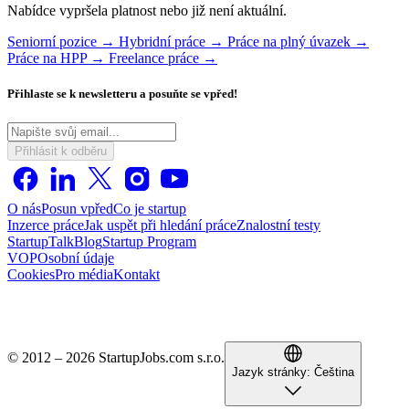
Nabídce vypršela platnost nebo již není aktuální.
Seniorní pozice →
Hybridní práce →
Práce na plný úvazek →
Práce na HPP →
Freelance práce →
Přihlaste se k newsletteru a posuňte se vpřed!
Přihlásit k odběru
O nás
Posun vpřed
Co je startup
Inzerce práce
Jak uspět při hledání práce
Znalostní testy
StartupTalk
Blog
Startup Program
VOP
Osobní údaje
Cookies
Pro média
Kontakt
© 2012 – 2026 StartupJobs.com s.r.o.
Jazyk stránky:
Čeština