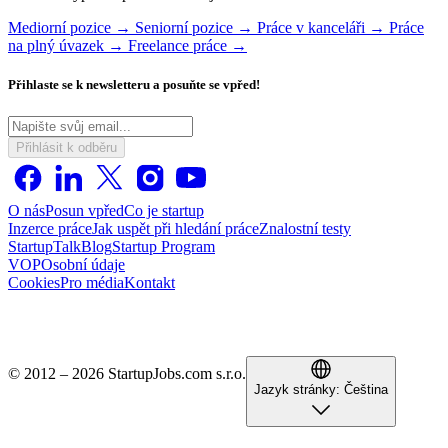
Mediorní pozice →
Seniorní pozice →
Práce v kanceláři →
Práce
na plný úvazek →
Freelance práce →
Přihlaste se k newsletteru a posuňte se vpřed!
Přihlásit k odběru
O nás
Posun vpřed
Co je startup
Inzerce práce
Jak uspět při hledání práce
Znalostní testy
StartupTalk
Blog
Startup Program
VOP
Osobní údaje
Cookies
Pro média
Kontakt
© 2012 – 2026 StartupJobs.com s.r.o.
Jazyk stránky:
Čeština