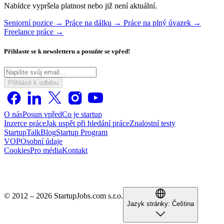
Nabídce vypršela platnost nebo již není aktuální.
Seniorní pozice →
Práce na dálku →
Práce na plný úvazek →
Freelance práce →
Přihlaste se k newsletteru a posuňte se vpřed!
Přihlásit k odběru
O nás
Posun vpřed
Co je startup
Inzerce práce
Jak uspět při hledání práce
Znalostní testy
StartupTalk
Blog
Startup Program
VOP
Osobní údaje
Cookies
Pro média
Kontakt
© 2012 – 2026 StartupJobs.com s.r.o.
Jazyk stránky:
Čeština