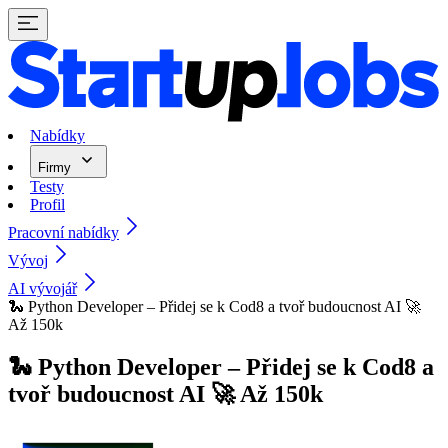
Nabídky
Firmy
Testy
Profil
Pracovní nabídky
Vývoj
AI vývojář
🐍 Python Developer – Přidej se k Cod8 a tvoř budoucnost AI 🚀
Až 150k
🐍 Python Developer – Přidej se k Cod8 a
tvoř budoucnost AI 🚀 Až 150k