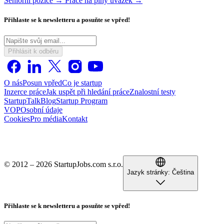
Seniorní pozice →
Práce na plný úvazek →
Přihlaste se k newsletteru a posuňte se vpřed!
Přihlásit k odběru
O nás
Posun vpřed
Co je startup
Inzerce práce
Jak uspět při hledání práce
Znalostní testy
StartupTalk
Blog
Startup Program
VOP
Osobní údaje
Cookies
Pro média
Kontakt
© 2012 – 2026 StartupJobs.com s.r.o.
Jazyk stránky:
Čeština
Přihlaste se k newsletteru a posuňte se vpřed!