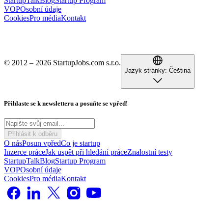
StartupTalk
Blog
Startup Program
VOP
Osobní údaje
Cookies
Pro média
Kontakt
© 2012 – 2026 StartupJobs.com s.r.o.
Jazyk stránky:
Čeština
Přihlaste se k newsletteru a posuňte se vpřed!
Přihlásit k odběru
O nás
Posun vpřed
Co je startup
Inzerce práce
Jak uspět při hledání práce
Znalostní testy
StartupTalk
Blog
Startup Program
VOP
Osobní údaje
Cookies
Pro média
Kontakt