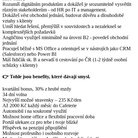
Rozumíš digitálním produktům a dokážeš je srozumitelně vysvětlit
různým stakeholderům - od HR po IT a management.
Dokážeš vést obchodní jednání, budovat důvěru a dlouhodobé
vztahy s klienty
Umíš hledat řešení, přemýšlíš v souvislostech a nezalekneš se
komplexnějších požadavků
Angličtinu využiješ minimálně na úrovni B2 - povedeš obchodní
jednání
Pracuješ běžně s MS Office a orientuješ se v nástrojích jako CRM
(Salesforce) nebo Power BI
Máš řidičák sk. B a nevadí ti cestování po ČR (1-2 týdně osobní
schůzky s klienty)
👉 Tohle jsou benefity, které dávají smysl.
kvartální bonus, 30% z hrubé mzdy
34 dní volna
Nejvyšší možné stravenky – 235 Kč/den
Až 2000 Kč každý měsíc do Cafeterie
Automobil i na soukromé využití
Možnost home office a flexibilní pracovní doba
Portál ulekare.cz pro tebe i tvoje blízké
Příspěvek na penzijní připojištění
Možnost profesního i osobního rozvoje