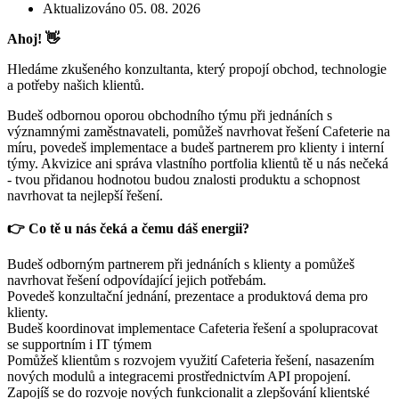
Aktualizováno 05. 08. 2026
Ahoj! 👋
Hledáme zkušeného konzultanta, který propojí obchod, technologie
a potřeby našich klientů.
Budeš odbornou oporou obchodního týmu při jednáních s
významnými zaměstnavateli, pomůžeš navrhovat řešení Cafeterie na
míru, povedeš implementace a budeš partnerem pro klienty i interní
týmy. Akvizice ani správa vlastního portfolia klientů tě u nás nečeká
- tvou přidanou hodnotou budou znalosti produktu a schopnost
navrhovat ta nejlepší řešení.
👉 Co tě u nás čeká a čemu dáš energii?
Budeš odborným partnerem při jednáních s klienty a pomůžeš
navrhovat řešení odpovídající jejich potřebám.
Povedeš konzultační jednání, prezentace a produktová dema pro
klienty.
Budeš koordinovat implementace Cafeteria řešení a spolupracovat
se supportním i IT týmem
Pomůžeš klientům s rozvojem využití Cafeteria řešení, nasazením
nových modulů a integracemi prostřednictvím API propojení.
Zapojíš se do rozvoje nových funkcionalit a zlepšování klientské