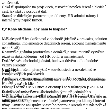
zkušenosti.
Čeká tě spolupráce na projektech, testování nových řešení a hledání
cest, jak služby posouvat dál.
Staneš se důležitým partnerem pro klienty, HR administrátory i
interní týmy napříč firmou.
👉 Koho hledáme, aby nám to klapalo?
Máš alespoň 5 let zkušeností v obchodě (ideálně z pre-sales, solution
consultingu, implementace digitálních řešení, account managementu
nebo SaaS)
Rozumíš digitálním produktům a dokážeš je srozumitelně vysvětlit
různým stakeholderům - od HR po IT a management.
Dokážeš vést obchodní jednání, budovat důvěru a dlouhodobé
vztahy s klienty
Umíš hledat řešení, přemýšlíš v souvislostech a nezalekneš se
Ahoj! 👋
komplexnějších požadavků
Angličtinu využiješ minimálně na úrovni B2 - povedeš obchodní
Hledáme zkušeného konzultanta, který propojí obchod, technologie
jednání
a potřeby našich klientů.
Pracuješ běžně s MS Office a orientuješ se v nástrojích jako CRM
(Salesforce) nebo Power BI
Budeš odbornou oporou obchodního týmu při jednáních s
Máš řidičák sk. B a nevadí ti cestování po ČR (1-2 týdně osobní
významnými zaměstnavateli, pomůžeš navrhovat řešení Cafeterie na
schůzky s klienty)
míru, povedeš implementace a budeš partnerem pro klienty i interní
týmy. Akvizice ani správa vlastního portfolia klientů tě u nás nečeká