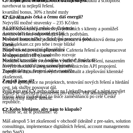
👉 Tohle jsou benefity, které dávají smysl.
- tvou přidanou hodnotou budou znalosti produktu a schopnost
navrhovat ta nejlepší řešení.
kvartální bonus, 30% z hrubé mzdy
👉 Co tě u nás čeká a čemu dáš energii?
34 dní volna
Nejvyšší možné stravenky – 235 Kč/den
Až 2000 Kč každý měsíc do Cafeterie
Budeš odborným partnerem při jednáních s klienty a pomůžeš
Automobil i na soukromé využití
navrhovat řešení odpovídající jejich potřebám.
Možnost home office a flexibilní pracovní doba
Povedeš konzultační jednání, prezentace a produktová dema pro
Portál ulekare.cz pro tebe i tvoje blízké
klienty.
Příspěvek na penzijní připojištění
Budeš koordinovat implementace Cafeteria řešení a spolupracovat
Možnost profesního i osobního rozvoje
se supportním i IT týmem
Moderní kanceláře na Andělu v budově Smíchoff
Pomůžeš klientům s rozvojem využití Cafeteria řešení, nasazením
Notebook a mobil jsou samozřejmostí
nových modulů a integracemi prostřednictvím API propojení.
Teambuildingy, firemní akce a soutěže
Zapojíš se do rozvoje nových funkcionalit a zlepšování klientské
zkušenosti.
Zaujali jsme tě?
Čeká tě spolupráce na projektech, testování nových řešení a hledání
cest, jak služby posouvat dál.
Pošli nám své CV nebo odkaz na LinkedIn a pojď s námi rozvíjet
Staneš se důležitým partnerem pro klienty, HR administrátory i
řešení, která mají dopad na tisíce zaměstnanců po celé České
interní týmy napříč firmou.
republice.
👉 Koho hledáme, aby nám to klapalo?
Těšíme se, až tě poznáme! 🚀
Máš alespoň 5 let zkušeností v obchodě (ideálně z pre-sales, solution
consultingu, implementace digitálních řešení, account managementu
nebo SaaS)