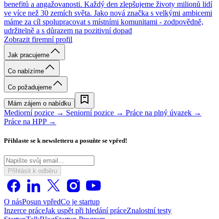
benefitů a angažovanosti. Každý den zlepšujeme životy milionů lidí
ve více než 30 zemích světa. Jako nová značka s velkými ambicemi
máme za cíl spolupracovat s místními komunitami - zodpovědně,
udržitelně a s důrazem na pozitivní dopad
Zobrazit firemní profil
Jak pracujeme
Co nabízíme
Co požadujeme
Mám zájem o nabídku
Mediorní pozice →
Seniorní pozice →
Práce na plný úvazek →
Práce na HPP →
Přihlaste se k newsletteru a posuňte se vpřed!
Přihlásit k odběru
O nás
Posun vpřed
Co je startup
Inzerce práce
Jak uspět při hledání práce
Znalostní testy