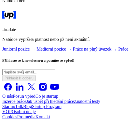
Nabídka není
-to-date
Nabídce vypršela platnost nebo již není aktuální.
Juniorní pozice →
Mediorní pozice →
Práce na plný úvazek →
Prác
Přihlaste se k newsletteru a posuňte se vpřed!
Přihlásit k odběru
O nás
Posun vpřed
Co je startup
Inzerce práce
Jak uspět při hledání práce
Znalostní testy
StartupTalk
Blog
Startup Program
VOP
Osobní údaje
Cookies
Pro média
Kontakt