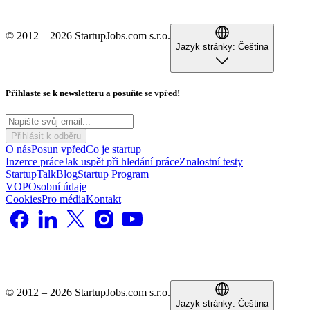
© 2012 – 2026 StartupJobs.com s.r.o.
Jazyk stránky:
Čeština
Přihlaste se k newsletteru a posuňte se vpřed!
Přihlásit k odběru
O nás
Posun vpřed
Co je startup
Inzerce práce
Jak uspět při hledání práce
Znalostní testy
StartupTalk
Blog
Startup Program
VOP
Osobní údaje
Cookies
Pro média
Kontakt
© 2012 – 2026 StartupJobs.com s.r.o.
Jazyk stránky:
Čeština