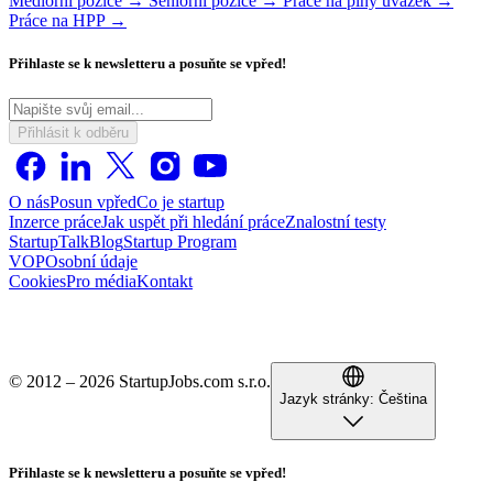
Mediorní pozice →
Seniorní pozice →
Práce na plný úvazek →
Práce na HPP →
Přihlaste se k newsletteru a posuňte se vpřed!
Přihlásit k odběru
O nás
Posun vpřed
Co je startup
Inzerce práce
Jak uspět při hledání práce
Znalostní testy
StartupTalk
Blog
Startup Program
VOP
Osobní údaje
Cookies
Pro média
Kontakt
© 2012 – 2026 StartupJobs.com s.r.o.
Jazyk stránky:
Čeština
Přihlaste se k newsletteru a posuňte se vpřed!