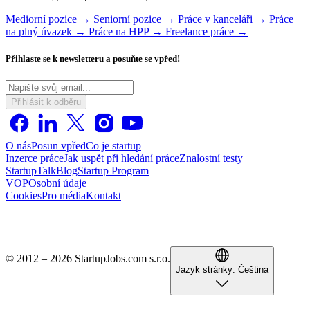
Mediorní pozice →
Seniorní pozice →
Práce v kanceláři →
Práce
na plný úvazek →
Práce na HPP →
Freelance práce →
Přihlaste se k newsletteru a posuňte se vpřed!
Přihlásit k odběru
O nás
Posun vpřed
Co je startup
Inzerce práce
Jak uspět při hledání práce
Znalostní testy
StartupTalk
Blog
Startup Program
VOP
Osobní údaje
Cookies
Pro média
Kontakt
© 2012 – 2026 StartupJobs.com s.r.o.
Jazyk stránky:
Čeština