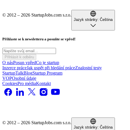
© 2012 – 2026 StartupJobs.com s.r.o.
Jazyk stránky:
Čeština
Přihlaste se k newsletteru a posuňte se vpřed!
Přihlásit k odběru
O nás
Posun vpřed
Co je startup
Inzerce práce
Jak uspět při hledání práce
Znalostní testy
StartupTalk
Blog
Startup Program
VOP
Osobní údaje
Cookies
Pro média
Kontakt
© 2012 – 2026 StartupJobs.com s.r.o.
Jazyk stránky:
Čeština