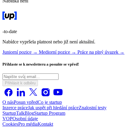
Nabídka není
-to-date
Nabídce vypršela platnost nebo již není aktuální.
Juniorní pozice →
Mediorní pozice →
Práce na plný úvazek →
Přihlaste se k newsletteru a posuňte se vpřed!
Přihlásit k odběru
O nás
Posun vpřed
Co je startup
Inzerce práce
Jak uspět při hledání práce
Znalostní testy
StartupTalk
Blog
Startup Program
VOP
Osobní údaje
Cookies
Pro média
Kontakt