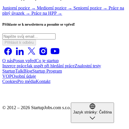
Juniorní pozice →
Mediorní pozice →
Seniorní pozice →
Práce na
plný úvazek →
Práce na HPP →
Přihlaste se k newsletteru a posuňte se vpřed!
Přihlásit k odběru
O nás
Posun vpřed
Co je startup
Inzerce práce
Jak uspět při hledání práce
Znalostní testy
StartupTalk
Blog
Startup Program
VOP
Osobní údaje
Cookies
Pro média
Kontakt
© 2012 – 2026 StartupJobs.com s.r.o.
Jazyk stránky:
Čeština