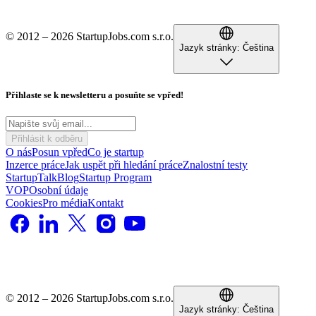
© 2012 – 2026 StartupJobs.com s.r.o.
Jazyk stránky:
Čeština
Přihlaste se k newsletteru a posuňte se vpřed!
Přihlásit k odběru
O nás
Posun vpřed
Co je startup
Inzerce práce
Jak uspět při hledání práce
Znalostní testy
StartupTalk
Blog
Startup Program
VOP
Osobní údaje
Cookies
Pro média
Kontakt
© 2012 – 2026 StartupJobs.com s.r.o.
Jazyk stránky:
Čeština