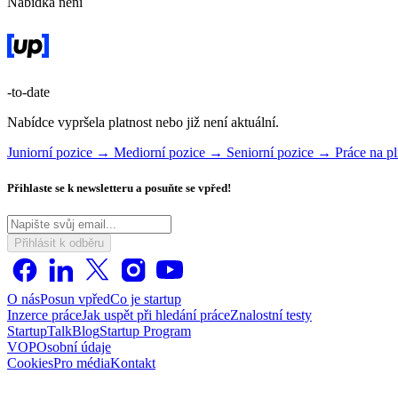
Nabídka není
-to-date
Nabídce vypršela platnost nebo již není aktuální.
Juniorní pozice →
Mediorní pozice →
Seniorní pozice →
Práce na p
Přihlaste se k newsletteru a posuňte se vpřed!
Přihlásit k odběru
O nás
Posun vpřed
Co je startup
Inzerce práce
Jak uspět při hledání práce
Znalostní testy
StartupTalk
Blog
Startup Program
VOP
Osobní údaje
Cookies
Pro média
Kontakt