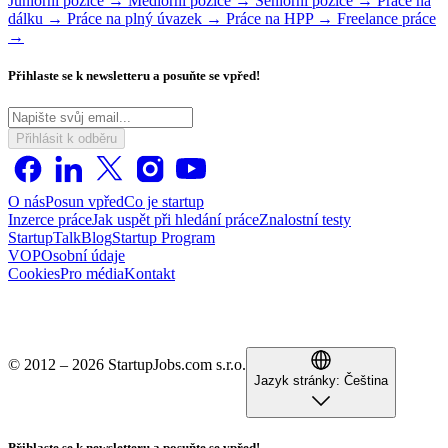
Juniorní pozice →
Mediorní pozice →
Seniorní pozice →
Práce na
dálku →
Práce na plný úvazek →
Práce na HPP →
Freelance práce
→
Přihlaste se k newsletteru a posuňte se vpřed!
Přihlásit k odběru
O nás
Posun vpřed
Co je startup
Inzerce práce
Jak uspět při hledání práce
Znalostní testy
StartupTalk
Blog
Startup Program
VOP
Osobní údaje
Cookies
Pro média
Kontakt
© 2012 – 2026 StartupJobs.com s.r.o.
Jazyk stránky:
Čeština
Přihlaste se k newsletteru a posuňte se vpřed!