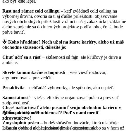
ako byť ešte lepší.
Rast nad rámec cold callingu
– keď zvládneš cold calling na
výbornej úrovni, otvoria sa ti aj ďalšie príležitosti: objavovanie
nových obchodných príležitostí v rámci našej zákazníckej základne
alebo zapojenie sa do interných projektov podľa toho, čo ťa bude
práve baviť.
🌟 Koho hľadáme? Nech už si na štarte kariéry, alebo už máš
obchodné skúsenosti, dôležité je:
Chuť učiť sa a rásť
– skúsenosti sú fajn, ale kľúčový je drive a
ambície.
Skvelé komunikačné schopnosti
– vieš viesť rozhovor,
argumentovať a presvedčiť.
Proaktivita
– nehľadáš výhovorky, ale spôsoby, ako uspieť.
Samostatnosť
– vieš si efektívne organizovať prácu a prevziať
zodpovednosť.
Chceš naštartovať alebo posunúť svoju obchodnú kariéru v
💪 Čo ponúkame?
odbore, ktorý má budúcnosť? Poď s nami meniť
zdravotníctvo!
Zmysluplnú prácu
– budeš súčasťou inovácie, ktorá uľahčuje
lekárom prácu a zlepšuje starostlivosť o pacientov.
Láka ťa obchod a chceš získať prvé skúsenosti, alebo sa v ňom už