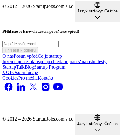
© 2012 – 2026 StartupJobs.com s.r.o.
Jazyk stránky:
Čeština
Přihlaste se k newsletteru a posuňte se vpřed!
Přihlásit k odběru
O nás
Posun vpřed
Co je startup
Inzerce práce
Jak uspět při hledání práce
Znalostní testy
StartupTalk
Blog
Startup Program
VOP
Osobní údaje
Cookies
Pro média
Kontakt
© 2012 – 2026 StartupJobs.com s.r.o.
Jazyk stránky:
Čeština