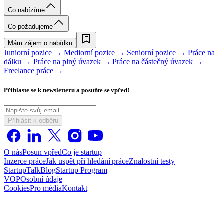
Co nabízíme
Co požadujeme
Mám zájem o nabídku
Juniorní pozice →
Mediorní pozice →
Seniorní pozice →
Práce na
dálku →
Práce na plný úvazek →
Práce na částečný úvazek →
Freelance práce →
Přihlaste se k newsletteru a posuňte se vpřed!
Přihlásit k odběru
O nás
Posun vpřed
Co je startup
Inzerce práce
Jak uspět při hledání práce
Znalostní testy
StartupTalk
Blog
Startup Program
VOP
Osobní údaje
Cookies
Pro média
Kontakt