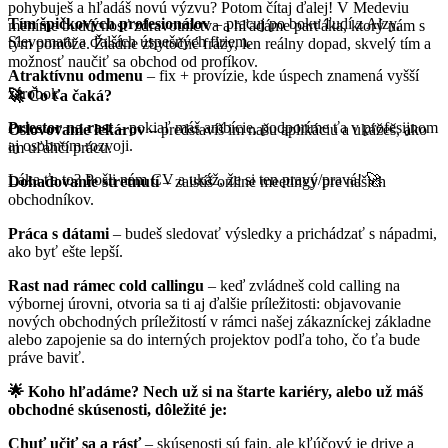
pohybuješ a hľadáš novú výzvu? Potom čítaj ďalej! V Medeviu
Tím špičkových profesionálov
– pracuj po boku ľudí z Alzy,
meníme budúcnosť zdravotníctva a hľadáme parťáka, ktorý nám s
Slevomatu a ďalších úspešných firiem.
tým pomôže. Žiadne zbytočné frázy, len reálny dopad, skvelý tím a
možnosť naučiť sa obchod od profíkov.
Atraktívnu odmenu
– fix + provízie, kde úspech znamená vyšší
zárobok.
🚀 Čo ťa čaká?
Priestor na rast
– pokiaľ máš ambície, podporíme ťa v profesijnom
Oslovovanie lekárov
– predstavíš im našu aplikáciu a ukážeš, ako
aj osobnom rozvoji.
im uľahčí prácu.
Láka ťa to? Pošli nám CV a ukáž, že si ten pravý/pravá! 🚀
Dohadovanie stretnutí
– zaistíš online meetingy pre našich
obchodníkov.
Práca s dátami
– budeš sledovať výsledky a prichádzať s nápadmi,
ako byť ešte lepší.
Rast nad rámec cold callingu
– keď zvládneš cold calling na
výbornej úrovni, otvoria sa ti aj ďalšie príležitosti: objavovanie
nových obchodných príležitostí v rámci našej zákazníckej základne
alebo zapojenie sa do interných projektov podľa toho, čo ťa bude
práve baviť.
🌟 Koho hľadáme? Nech už si na štarte kariéry, alebo už máš
obchodné skúsenosti, dôležité je:
Chuť učiť sa a rásť
– skúsenosti sú fajn, ale kľúčový je drive a