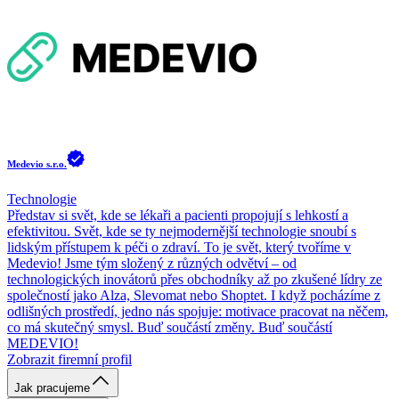
Medevio s.r.o.
Technologie
Představ si svět, kde se lékaři a pacienti propojují s lehkostí a
efektivitou. Svět, kde se ty nejmodernější technologie snoubí s
lidským přístupem k péči o zdraví. To je svět, který tvoříme v
Medevio! Jsme tým složený z různých odvětví – od
technologických inovátorů přes obchodníky až po zkušené lídry ze
společností jako Alza, Slevomat nebo Shoptet. I když pocházíme z
odlišných prostředí, jedno nás spojuje: motivace pracovat na něčem,
co má skutečný smysl. Buď součástí změny. Buď součástí
MEDEVIO!
Zobrazit firemní profil
Jak pracujeme