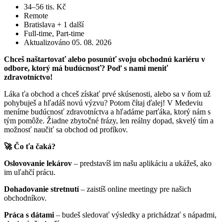
34–56 tis. Kč
Remote
Bratislava
+ 1 další
Full-time, Part-time
Aktualizováno 05. 08. 2026
Chceš naštartovať alebo posunúť svoju obchodnú kariéru v
odbore, ktorý má budúcnosť? Poď s nami meniť
zdravotníctvo!
Láka ťa obchod a chceš získať prvé skúsenosti, alebo sa v ňom už
pohybuješ a hľadáš novú výzvu? Potom čítaj ďalej! V Medeviu
meníme budúcnosť zdravotníctva a hľadáme parťáka, ktorý nám s
tým pomôže. Žiadne zbytočné frázy, len reálny dopad, skvelý tím a
možnosť naučiť sa obchod od profíkov.
🚀 Čo ťa čaká?
Oslovovanie lekárov
– predstavíš im našu aplikáciu a ukážeš, ako
im uľahčí prácu.
Dohadovanie stretnutí
– zaistíš online meetingy pre našich
obchodníkov.
Práca s dátami
– budeš sledovať výsledky a prichádzať s nápadmi,