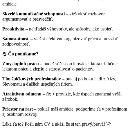
ambície.
Skvelé komunikačné schopnosti
– vieš viesť rozhovor,
argumentovať a presvedčiť.
Proaktivita
– nehľadáš výhovorky, ale spôsoby, ako uspieť.
Samostatnosť
– vieš si efektívne organizovať prácu a prevziať
zodpovednosť.
💪 Čo ponúkame?
Zmysluplnú prácu
– budeš súčasťou inovácie, ktorá uľahčuje
lekárom prácu a zlepšuje starostlivosť o pacientov.
Tím špičkových profesionálov
– pracuj po boku ľudí z Alzy,
Slevomatu a ďalších úspešných firiem.
Atraktívnu odmenu
– fix + provízie, kde úspech znamená vyšší
zárobok.
Priestor na rast
– pokiaľ máš ambície, podporíme ťa v profesijnom
aj osobnom rozvoji.
Láka ťa to? Pošli nám CV a ukáž, že si ten pravý/pravá! 🚀