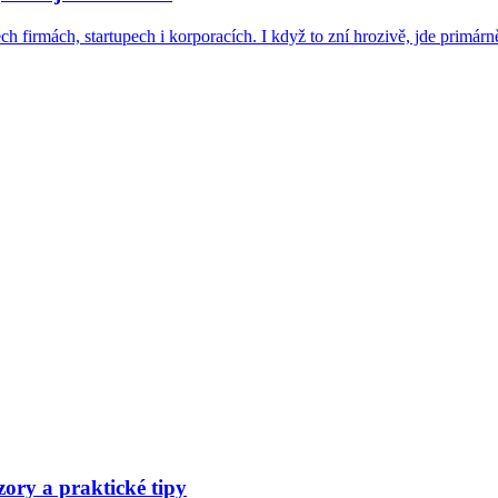
firmách, startupech i korporacích. I když to zní hrozivě, jde primárně o
ory a praktické tipy