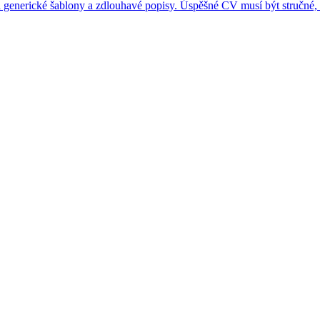
 generické šablony a zdlouhavé popisy. Úspěšné CV musí být stručné, 