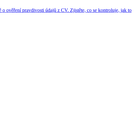
 ověření pravdivosti údajů z CV. Zjistěte, co se kontroluje, jak to