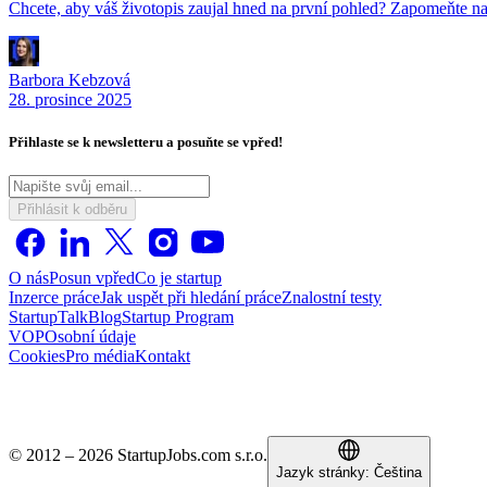
Chcete, aby váš životopis zaujal hned na první pohled? Zapomeňte na
Barbora Kebzová
28. prosince 2025
Přihlaste se k newsletteru a posuňte se vpřed!
Přihlásit k odběru
O nás
Posun vpřed
Co je startup
Inzerce práce
Jak uspět při hledání práce
Znalostní testy
StartupTalk
Blog
Startup Program
VOP
Osobní údaje
Cookies
Pro média
Kontakt
© 2012 – 2026 StartupJobs.com s.r.o.
Jazyk stránky:
Čeština