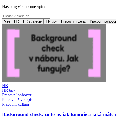
Náš blog vás posune vpřed.
Vše
HR
HR strategie
HR tipy
Pracovní inzerát
Pracovní pohovo
HR
HR tipy
Pracovní pohovor
Pracovní životopis
Pracovní kultura
Background check: co to je, jak funguje a jaká máte