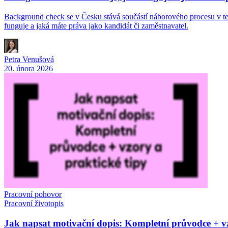
Background check se v Česku stává součástí náborového procesu v tech 
funguje a jaká máte práva jako kandidát či zaměstnavatel.
Petra Venušová
20. února 2026
Pracovní pohovor
Pracovní životopis
Jak napsat motivační dopis: Kompletní průvodce + vz