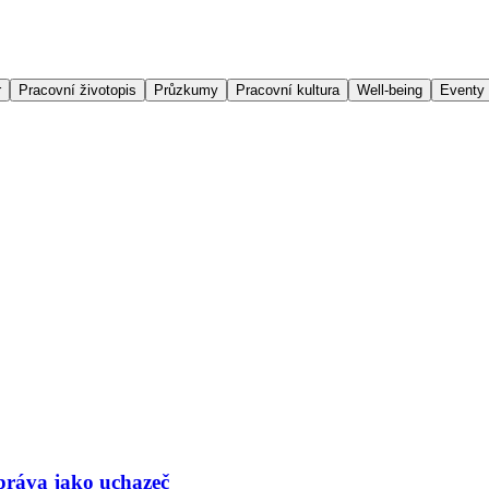
r
Pracovní životopis
Průzkumy
Pracovní kultura
Well-being
Eventy
 práva jako uchazeč