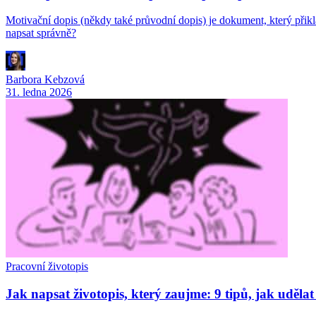
Motivační dopis (někdy také průvodní dopis) je dokument, který přiklá
napsat správně?
Barbora Kebzová
31. ledna 2026
Pracovní životopis
Jak napsat životopis, který zaujme: 9 tipů, jak uděla