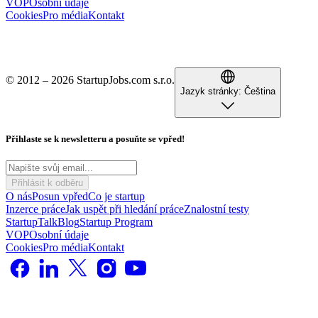
VOP
Osobní údaje
Cookies
Pro média
Kontakt
© 2012 – 2026 StartupJobs.com s.r.o.
Jazyk stránky:
Čeština
Přihlaste se k newsletteru a posuňte se vpřed!
Přihlásit k odběru
O nás
Posun vpřed
Co je startup
Inzerce práce
Jak uspět při hledání práce
Znalostní testy
StartupTalk
Blog
Startup Program
VOP
Osobní údaje
Cookies
Pro média
Kontakt