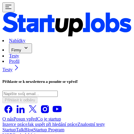
Nabídky
Firmy
Testy
Profil
Testy
Přihlaste se k newsletteru a posuňte se vpřed!
Přihlásit k odběru
O nás
Posun vpřed
Co je startup
Inzerce práce
Jak uspět při hledání práce
Znalostní testy
StartupTalk
Blog
Startup Program