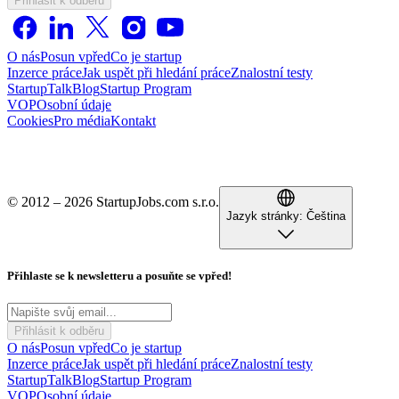
Přihlásit k odběru
O nás
Posun vpřed
Co je startup
Inzerce práce
Jak uspět při hledání práce
Znalostní testy
StartupTalk
Blog
Startup Program
VOP
Osobní údaje
Cookies
Pro média
Kontakt
© 2012 – 2026 StartupJobs.com s.r.o.
Jazyk stránky:
Čeština
Přihlaste se k newsletteru a posuňte se vpřed!
Přihlásit k odběru
O nás
Posun vpřed
Co je startup
Inzerce práce
Jak uspět při hledání práce
Znalostní testy
StartupTalk
Blog
Startup Program
VOP
Osobní údaje