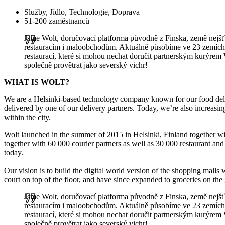
Služby, Jídlo, Technologie, Doprava
51-200 zaměstnanců
Jsme Wolt, doručovací platforma původně z Finska, země nejšťas
restauracím i maloobchodům. Aktuálně působíme ve 23 zemích s
restaurací, které si mohou nechat doručit partnerským kurýre
společně provětrat jako severský vichr!
WHAT IS WOLT?
We are a Helsinki-based technology company known for our food deliver
delivered by one of our delivery partners. Today, we’re also increasin
within the city.
Wolt launched in the summer of 2015 in Helsinki, Finland together wit
together with 60 000 courier partners as well as 30 000 restaurant an
today.
Our vision is to build the digital world version of the shopping malls
court on top of the floor, and have since expanded to groceries on the 
Jsme Wolt, doručovací platforma původně z Finska, země nejšťas
restauracím i maloobchodům. Aktuálně působíme ve 23 zemích s
restaurací, které si mohou nechat doručit partnerským kurýre
společně provětrat jako severský vichr!