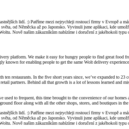
tnějších lidí. :) Patříme mezi nejrychleji rostoucí firmy v Evropě a má
věta, od Něměcka až po Japonsko. Vyvinuli jsme aplikaci, kde umožňu
m Woltu. Nově našim zákazníkům nabízíme i doručení z jakéhokoli typ
y platform. We make it easy for hungry people to find great food from o
gly known for enabling people to get the same Wolt delivery experience 
h ten restaurants. In the five short years since, we’ve expanded to 23 c
d retail partners. Behind all that growth is a lot of lessons learned a
 we used to frequent, this time brought to the convenience of our homes
ground floor along with all the other shops, stores, and boutiques in the
tnějších lidí. :) Patříme mezi nejrychleji rostoucí firmy v Evropě a má
věta, od Něměcka až po Japonsko. Vyvinuli jsme aplikaci, kde umožňu
m Woltu. Nově našim zákazníkům nabízíme i doručení z jakéhokoli typ