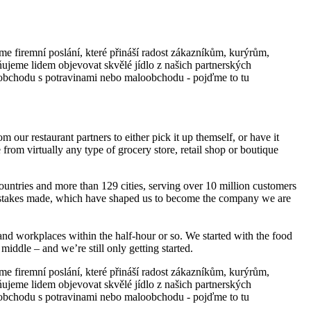
me firemní poslání, které přináší radost zákazníkům, kurýrům,
jeme lidem objevovat skvělé jídlo z našich partnerských
u obchodu s potravinami nebo maloobchodu - pojďme to tu
ur restaurant partners to either pick it up themself, or have it
from virtually any type of grocery store, retail shop or boutique
ountries and more than 129 cities, serving over 10 million customers
nd mistakes made, which have shaped us to become the company we are
 and workplaces within the half-hour or so. We started with the food
 middle – and we’re still only getting started.
me firemní poslání, které přináší radost zákazníkům, kurýrům,
jeme lidem objevovat skvělé jídlo z našich partnerských
u obchodu s potravinami nebo maloobchodu - pojďme to tu