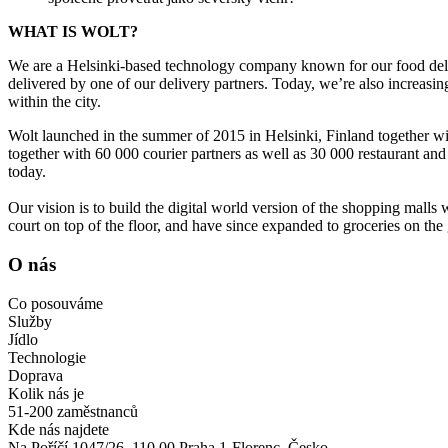
WHAT IS WOLT?
We are a Helsinki-based technology company known for our food deliver
delivered by one of our delivery partners. Today, we’re also increasin
within the city.
Wolt launched in the summer of 2015 in Helsinki, Finland together wit
together with 60 000 courier partners as well as 30 000 restaurant an
today.
Our vision is to build the digital world version of the shopping malls
court on top of the floor, and have since expanded to groceries on the 
O nás
Co posouváme
Služby
Jídlo
Technologie
Doprava
Kolik nás je
51-200 zaměstnanců
Kde nás najdete
Na Poříčí 1047/26, 110 00 Praha 1-Florenc, Česko