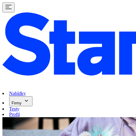
Nabídky
Firmy
Testy
Profil