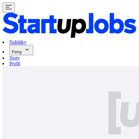
Nabídky
Firmy
Testy
Profil