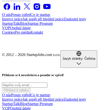
O nás
Posun vpřed
Co je startup
Inzerce práce
Jak uspět při hledání práce
Znalostní testy
StartupTalk
Blog
Startup Program
VOP
Osobní údaje
Cookies
Pro média
Kontakt
© 2012 – 2026 StartupJobs.com s.r.o.
Jazyk stránky:
Čeština
Přihlaste se k newsletteru a posuňte se vpřed!
Přihlásit k odběru
O nás
Posun vpřed
Co je startup
Inzerce práce
Jak uspět při hledání práce
Znalostní testy
StartupTalk
Blog
Startup Program
VOP
Osobní údaje