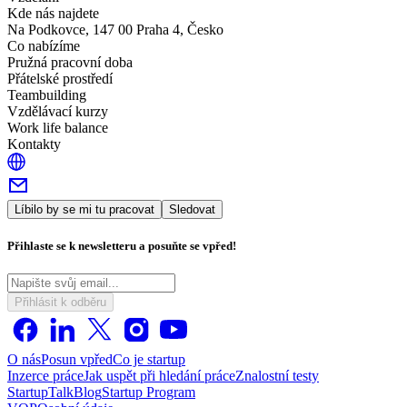
Kde nás najdete
Na Podkovce, 147 00 Praha 4, Česko
Co nabízíme
Pružná pracovní doba
Přátelské prostředí
Teambuilding
Vzdělávací kurzy
Work life balance
Kontakty
Líbilo by se mi tu pracovat
Sledovat
Přihlaste se k newsletteru a posuňte se vpřed!
Přihlásit k odběru
O nás
Posun vpřed
Co je startup
Inzerce práce
Jak uspět při hledání práce
Znalostní testy
StartupTalk
Blog
Startup Program