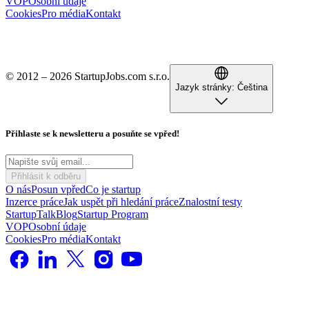
VOP
Osobní údaje
Cookies
Pro média
Kontakt
© 2012 – 2026 StartupJobs.com s.r.o.
Jazyk stránky:
Čeština
Přihlaste se k newsletteru a posuňte se vpřed!
Přihlásit k odběru
O nás
Posun vpřed
Co je startup
Inzerce práce
Jak uspět při hledání práce
Znalostní testy
StartupTalk
Blog
Startup Program
VOP
Osobní údaje
Cookies
Pro média
Kontakt