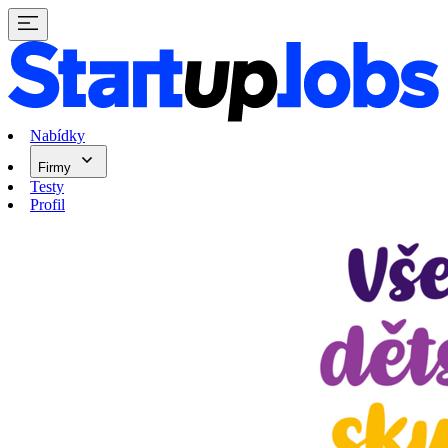
Nabídky
Firmy
Testy
Profil