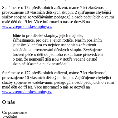
Staráme se o 172 předškolních zařízení, máme 7 let zkušeností,
provozujeme 10 vlastních dětských skupin. Zajišťujeme chybějící
služby spojené se vzděláváním pedagogů a osob pečujících o velmi
malé děti do tří let. Více informací o nás se dozvíš na
www.vseprodetskeskupiny.cz
Jsme tu pro dětské skupiny, jejich majitele,
zaměstnance, pro děti a jejich rodiče. Naším posláním
je našim klientům co nejvíce usnadnit a zefektivnit
zakládání a provozování dětských skupin. Zvyšujeme
úroveň péče o děti od jednoho roku. Jsme přesvědčeni
o tom, že nejmenší děti jsou v dobře vedené dětské
skupině šťastné a nijak nestrádají.
Staráme se o 172 předškolních zařízení, máme 7 let zkušeností,
provozujeme 10 vlastních dětských skupin. Zajišťujeme chybějící
služby spojené se vzděláváním pedagogů a osob pečujících o velmi
malé děti do tří let. Více informací o nás se dozvíš na
www.vseprodetskeskupiny.cz
O nás
Co posouváme
Vzdělání