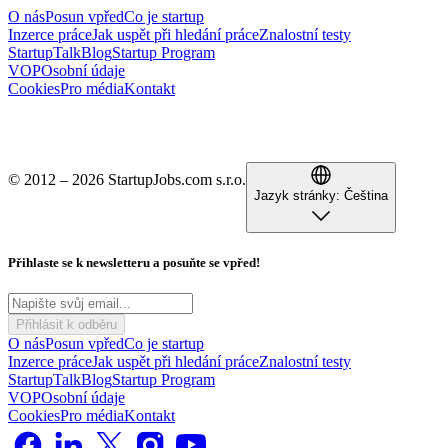
O nás
Posun vpřed
Co je startup
Inzerce práce
Jak uspět při hledání práce
Znalostní testy
StartupTalk
Blog
Startup Program
VOP
Osobní údaje
Cookies
Pro média
Kontakt
© 2012 – 2026 StartupJobs.com s.r.o.
Jazyk stránky:
Čeština
Přihlaste se k newsletteru a posuňte se vpřed!
Přihlásit k odběru
O nás
Posun vpřed
Co je startup
Inzerce práce
Jak uspět při hledání práce
Znalostní testy
StartupTalk
Blog
Startup Program
VOP
Osobní údaje
Cookies
Pro média
Kontakt