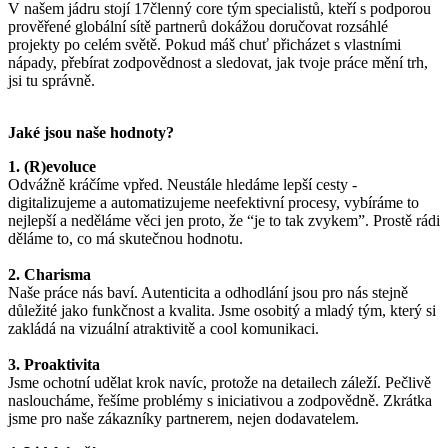
V našem jádru stojí 17členný core tým specialistů, kteří s podporou
prověřené globální sítě partnerů dokážou doručovat rozsáhlé
projekty po celém světě. Pokud máš chuť přicházet s vlastními
nápady, přebírat zodpovědnost a sledovat, jak tvoje práce mění trh,
jsi tu správně.
Jaké jsou naše hodnoty?
1. (R)evoluce
Odvážně kráčíme vpřed. Neustále hledáme lepší cesty -
digitalizujeme a automatizujeme neefektivní procesy, vybíráme to
nejlepší a neděláme věci jen proto, že “je to tak zvykem”. Prostě rádi
děláme to, co má skutečnou hodnotu.
2. Charisma
Naše práce nás baví. Autenticita a odhodlání jsou pro nás stejně
důležité jako funkčnost a kvalita. Jsme osobitý a mladý tým, který si
zakládá na vizuální atraktivitě a cool komunikaci.
3. Proaktivita
Jsme ochotní udělat krok navíc, protože na detailech záleží. Pečlivě
nasloucháme, řešíme problémy s iniciativou a zodpovědně. Zkrátka
jsme pro naše zákazníky partnerem, nejen dodavatelem.