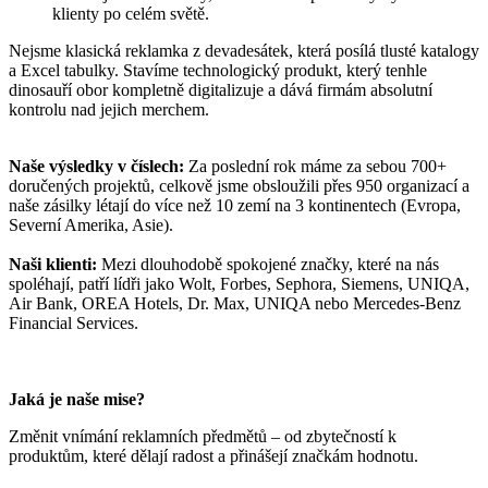
klienty po celém světě.
Nejsme klasická reklamka z devadesátek, která posílá tlusté katalogy
a Excel tabulky. Stavíme technologický produkt, který tenhle
dinosauří obor kompletně digitalizuje a dává firmám absolutní
kontrolu nad jejich merchem.
Naše výsledky v číslech:
Za poslední rok máme za sebou 700+
doručených projektů, celkově jsme obsloužili přes 950 organizací a
naše zásilky létají do více než 10 zemí na 3 kontinentech (Evropa,
Severní Amerika, Asie).
Naši klienti:
Mezi dlouhodobě spokojené značky, které na nás
spoléhají, patří lídři jako Wolt, Forbes, Sephora, Siemens, UNIQA,
Air Bank, OREA Hotels, Dr. Max, UNIQA nebo Mercedes-Benz
Financial Services.
Jaká je naše mise?
Změnit vnímání reklamních předmětů – od zbytečností k
produktům, které dělají radost a přinášejí značkám hodnotu.