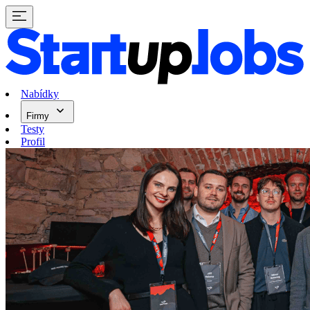
Nabídky
Firmy
Testy
Profil