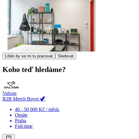
Líbilo by se mi tu pracovat
Sledovat
Koho teď hledáme?
Valxon
B2B Merch Buyer 🦖
40 - 50 000 Kč / měsíc
Onsite
Praha
Full-time