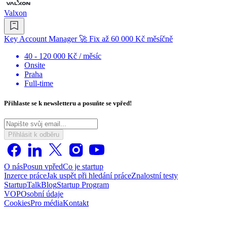
Valxon
Key Account Manager 🚀 Fix až 60 000 Kč měsíčně
40 - 120 000 Kč / měsíc
Onsite
Praha
Full-time
Přihlaste se k newsletteru a posuňte se vpřed!
Přihlásit k odběru
O nás
Posun vpřed
Co je startup
Inzerce práce
Jak uspět při hledání práce
Znalostní testy
StartupTalk
Blog
Startup Program
VOP
Osobní údaje
Cookies
Pro média
Kontakt