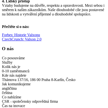
4. Lidský přístup
Vztahy budujeme na důvěře, respektu a opravdovosti. Mezi sebou i
směrem k našim zákazníkům. Naše dlouhodobé cíle jsou postavené
na lidskosti a vytváření příjemné a dlouhodobé spolupráce.
Přečtěte si o nás:
Forbes: Historie Valxonu
CzechCrunch: Valxon 2.0
O nás
Co posouváme
Služby
Kolik nás je
0-10 zaměstnanců
Kde nás najdete
Thámova 137/16, 186 00 Praha 8-Karlín, Česko
Jak komunikujeme
angličtina
čeština
Co nabízíme
CSR - společensky odpovědná firma
Čas na inovace