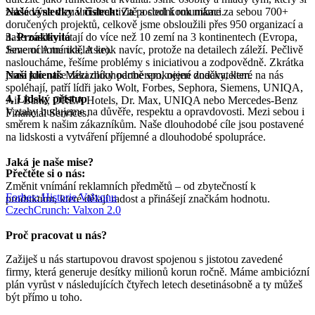
zakládá na vizuální atraktivitě a cool komunikaci.
Naše výsledky v číslech:
Za poslední rok máme za sebou 700+
doručených projektů, celkově jsme obsloužili přes 950 organizací a
3. Proaktivita
naše zásilky létají do více než 10 zemí na 3 kontinentech (Evropa,
Jsme ochotní udělat krok navíc, protože na detailech záleží. Pečlivě
Severní Amerika, Asie).
nasloucháme, řešíme problémy s iniciativou a zodpovědně. Zkrátka
jsme pro naše zákazníky partnerem, nejen dodavatelem.
Naši klienti:
Mezi dlouhodobě spokojené značky, které na nás
spoléhají, patří lídři jako Wolt, Forbes, Sephora, Siemens, UNIQA,
4. Lidský přístup
Air Bank, OREA Hotels, Dr. Max, UNIQA nebo Mercedes-Benz
Vztahy budujeme na důvěře, respektu a opravdovosti. Mezi sebou i
Financial Services.
směrem k našim zákazníkům. Naše dlouhodobé cíle jsou postavené
na lidskosti a vytváření příjemné a dlouhodobé spolupráce.
Jaká je naše mise?
Přečtěte si o nás:
Změnit vnímání reklamních předmětů – od zbytečností k
Forbes: Historie Valxonu
produktům, které dělají radost a přinášejí značkám hodnotu.
CzechCrunch: Valxon 2.0
Proč pracovat u nás?
Zažiješ u nás startupovou dravost spojenou s jistotou zavedené
firmy, která generuje desítky milionů korun ročně. Máme ambiciózní
plán vyrůst v následujících čtyřech letech desetinásobně a ty můžeš
být přímo u toho.