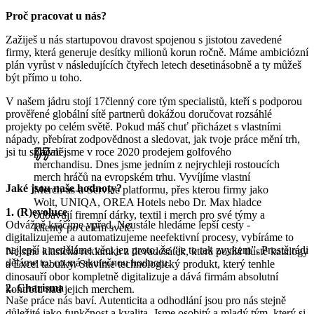
Proč pracovat u nás?
Zažiješ u nás startupovou dravost spojenou s jistotou zavedené
firmy, která generuje desítky milionů korun ročně. Máme ambiciózní
plán vyrůst v následujících čtyřech letech desetinásobně a ty můžeš
být přímo u toho.
V našem jádru stojí 17členný core tým specialistů, kteří s podporou
prověřené globální sítě partnerů dokážou doručovat rozsáhlé
projekty po celém světě. Pokud máš chuť přicházet s vlastními
nápady, přebírat zodpovědnost a sledovat, jak tvoje práce mění trh,
jsi tu správně.
Začali jsme v roce 2020 prodejem golfového
merchandisu. Dnes jsme jedním z nejrychleji rostoucích
merch hráčů na evropském trhu. Vyvíjíme vlastní
Jaké jsou naše hodnoty?
Merch-as-a-Service platformu, přes kterou firmy jako
Wolt, UNIQA, OREA Hotels nebo Dr. Max hladce
1. (R)evoluce
odbavují firemní dárky, textil i merch pro své týmy a
Odvážně kráčíme vpřed. Neustále hledáme lepší cesty -
klienty po celém světě.
digitalizujeme a automatizujeme neefektivní procesy, vybíráme to
nejlepší a neděláme věci jen proto, že “je to tak zvykem”. Prostě rádi
Nejsme klasická reklamka z devadesátek, která posílá tlusté katalogy
děláme to, co má skutečnou hodnotu.
a Excel tabulky. Stavíme technologický produkt, který tenhle
dinosauří obor kompletně digitalizuje a dává firmám absolutní
2. Charisma
kontrolu nad jejich merchem.
Naše práce nás baví. Autenticita a odhodlání jsou pro nás stejně
důležité jako funkčnost a kvalita. Jsme osobitý a mladý tým, který si