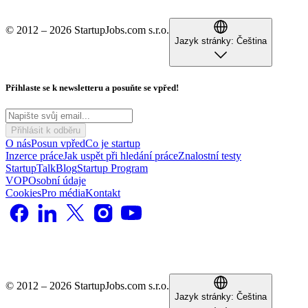
© 2012 – 2026 StartupJobs.com s.r.o.
Jazyk stránky:
Čeština
Přihlaste se k newsletteru a posuňte se vpřed!
Přihlásit k odběru
O nás
Posun vpřed
Co je startup
Inzerce práce
Jak uspět při hledání práce
Znalostní testy
StartupTalk
Blog
Startup Program
VOP
Osobní údaje
Cookies
Pro média
Kontakt
© 2012 – 2026 StartupJobs.com s.r.o.
Jazyk stránky:
Čeština