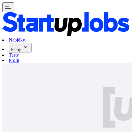
Nabídky
Firmy
Testy
Profil