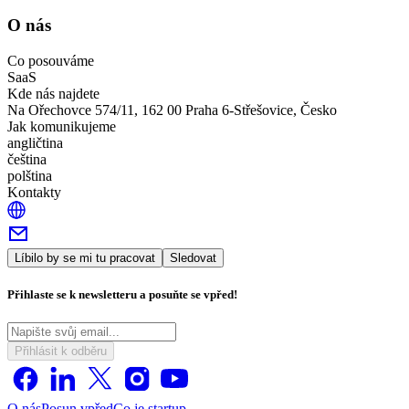
O nás
Co posouváme
SaaS
Kde nás najdete
Na Ořechovce 574/11, 162 00 Praha 6-Střešovice, Česko
Jak komunikujeme
angličtina
čeština
polština
Kontakty
Líbilo by se mi tu pracovat
Sledovat
Přihlaste se k newsletteru a posuňte se vpřed!
Přihlásit k odběru
O nás
Posun vpřed
Co je startup