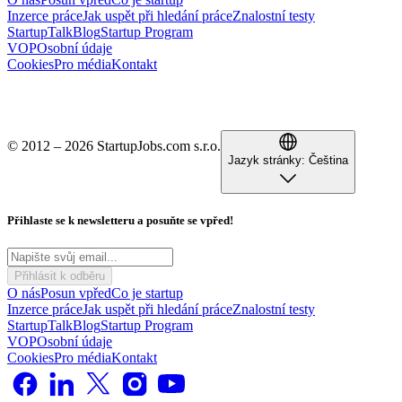
Inzerce práce
Jak uspět při hledání práce
Znalostní testy
StartupTalk
Blog
Startup Program
VOP
Osobní údaje
Cookies
Pro média
Kontakt
© 2012 – 2026 StartupJobs.com s.r.o.
Jazyk stránky:
Čeština
Přihlaste se k newsletteru a posuňte se vpřed!
Přihlásit k odběru
O nás
Posun vpřed
Co je startup
Inzerce práce
Jak uspět při hledání práce
Znalostní testy
StartupTalk
Blog
Startup Program
VOP
Osobní údaje
Cookies
Pro média
Kontakt