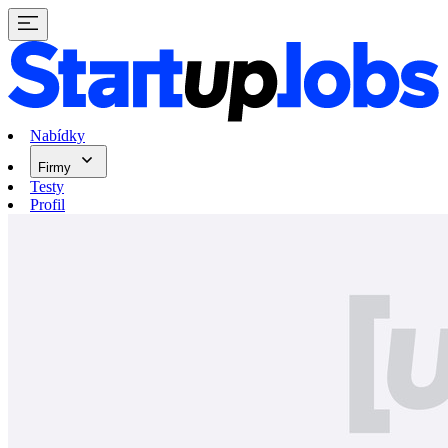
Nabídky
Firmy
Testy
Profil