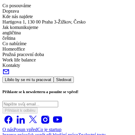
Co posouváme
Doprava
Kde nás najdete
Hartigova 1, 130 00 Praha 3-Žižkov, Česko
Jak komunikujeme
angličtina
čeština
Co nabízíme
Homeoffice
Pružná pracovní doba
Work life balance
Kontakty
Líbilo by se mi tu pracovat
Sledovat
Přihlaste se k newsletteru a posuňte se vpřed!
Přihlásit k odběru
O nás
Posun vpřed
Co je startup
Inzerce práce
Jak uspět při hledání práce
Znalostní testy