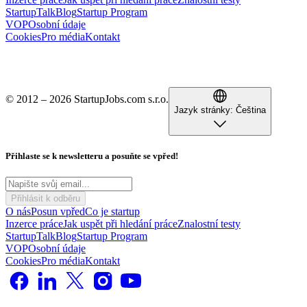
StartupTalk
Blog
Startup Program
VOP
Osobní údaje
Cookies
Pro média
Kontakt
© 2012 – 2026 StartupJobs.com s.r.o.
Jazyk stránky:
Čeština
Přihlaste se k newsletteru a posuňte se vpřed!
Přihlásit k odběru
O nás
Posun vpřed
Co je startup
Inzerce práce
Jak uspět při hledání práce
Znalostní testy
StartupTalk
Blog
Startup Program
VOP
Osobní údaje
Cookies
Pro média
Kontakt