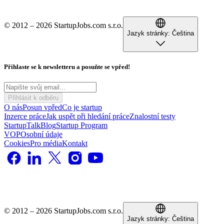
© 2012 – 2026 StartupJobs.com s.r.o.
Jazyk stránky:
Čeština
Přihlaste se k newsletteru a posuňte se vpřed!
Přihlásit k odběru
O nás
Posun vpřed
Co je startup
Inzerce práce
Jak uspět při hledání práce
Znalostní testy
StartupTalk
Blog
Startup Program
VOP
Osobní údaje
Cookies
Pro média
Kontakt
© 2012 – 2026 StartupJobs.com s.r.o.
Jazyk stránky:
Čeština