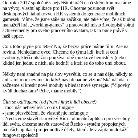
Od roku 2017 společně s největšími hráči na českém trhu makáme
na vývoji vlastní aplikace pro HR. Chceme posunout svět
desktopových tabulkových HR systémů do generace mobilních
gamesek. Víme, že jsme stále na začátku, ale také víme, že až budou
manažeři hrát „working-games" a pracovníci místo životopisů sbírat
achievementy pro svého pracovního avatara, tak to bude právě v
naší appce.
Co z toho plyne pro tebe? No, že bezva práce máme fůru. Ale na
rovinu. Nehledáme ovce. Chceme do týmu lidi, kteří si cení
svobody, kteří dokážou používat obě mozkové hemisféry (nebo
klidně jen jednu z nich, ale hodně) a kteří se do toho umí obout.
Někdy není snadné na pár slov vysvětlit, co se u nás děje, někdy to
ani sami moc nevíme, to když nás přepadne vizionářská nálada a
začneme si kreslit nové moduly a hledat nové synergie. ("čipovky
kvůli docházkám? Pche, máme mobily")
Čím se odlišujeme (od firem i jiných lidí obecně)
- moc nás nebaví řešit, co už funguje
- jsme přesvědčení, že vlastně nic nefunguje
- Nechceme stavět starověký Řím - ultimátní aplikaci pro všechny
lidi světa, chceme stavět starověké Řecko - systém propojených
menších aplikací pro jednotlivé účely, které ale v zápřahu dokáží
fungovat společně