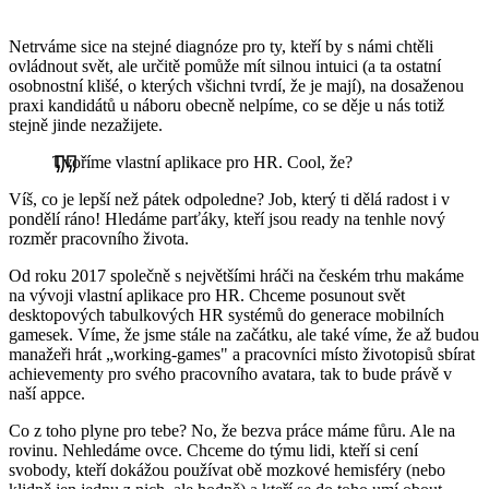
Netrváme sice na stejné diagnóze pro ty, kteří by s námi chtěli
ovládnout svět, ale určitě pomůže mít silnou intuici (a ta ostatní
osobnostní klišé, o kterých všichni tvrdí, že je mají), na dosaženou
praxi kandidátů u náboru obecně nelpíme, co se děje u nás totiž
stejně jinde nezažijete.
Tvoříme vlastní aplikace pro HR. Cool, že?
Víš, co je lepší než pátek odpoledne? Job, který ti dělá radost i v
pondělí ráno! Hledáme parťáky, kteří jsou ready na tenhle nový
rozměr pracovního života.
Od roku 2017 společně s největšími hráči na českém trhu makáme
na vývoji vlastní aplikace pro HR. Chceme posunout svět
desktopových tabulkových HR systémů do generace mobilních
gamesek. Víme, že jsme stále na začátku, ale také víme, že až budou
manažeři hrát „working-games" a pracovníci místo životopisů sbírat
achievementy pro svého pracovního avatara, tak to bude právě v
naší appce.
Co z toho plyne pro tebe? No, že bezva práce máme fůru. Ale na
rovinu. Nehledáme ovce. Chceme do týmu lidi, kteří si cení
svobody, kteří dokážou používat obě mozkové hemisféry (nebo