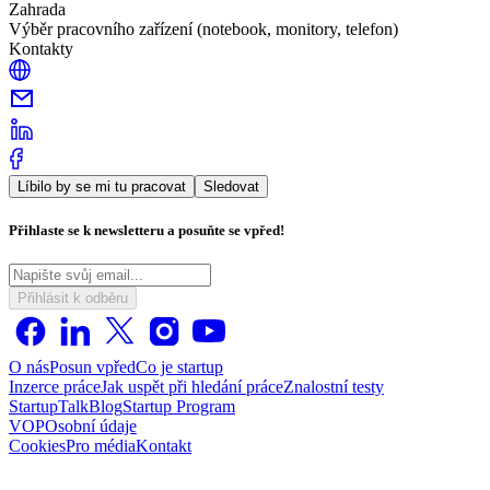
Zahrada
Výběr pracovního zařízení (notebook, monitory, telefon)
Kontakty
Líbilo by se mi tu pracovat
Sledovat
Přihlaste se k newsletteru a posuňte se vpřed!
Přihlásit k odběru
O nás
Posun vpřed
Co je startup
Inzerce práce
Jak uspět při hledání práce
Znalostní testy
StartupTalk
Blog
Startup Program
VOP
Osobní údaje
Cookies
Pro média
Kontakt