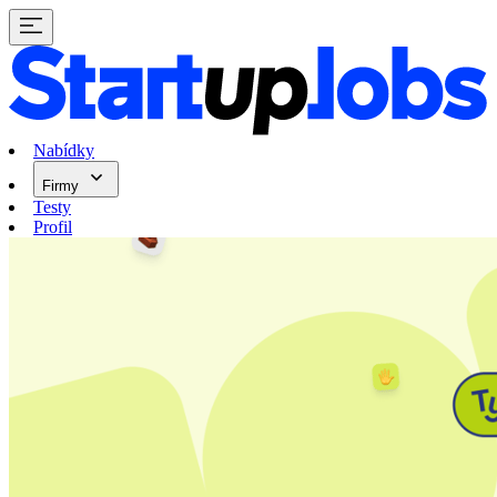
Nabídky
Firmy
Testy
Profil