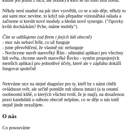
klidně jen jednu z nich, ale hodně) a kteří se do toho umí obout.
Někdy není snadné na pár slov vysvětlit, co se u nás děje, někdy to
ani sami moc nevíme, to když nás přepadne vizionářská nálada a
začneme si kreslit nové moduly a hledat nové synergie. ("čipovky
kvůli docházkám? Pche, máme mobily")
Čím se odlišujeme (od firem i jiných lidí obecně)
- moc nás nebaví řešit, co už funguje
- jsme přesvědčení, že vlastně nic nefunguje
- Nechceme stavět starověký Řím - ultimátní aplikaci pro všechny
lidi světa, chceme stavět starověké Řecko - systém propojených
menších aplikací pro jednotlivé účely, které ale v zápřahu dokáží
fungovat společně
Netrváme sice na stejné diagnóze pro ty, kteří by s námi chtěli
ovládnout svět, ale určitě pomůže mít silnou intuici (a ta ostatní
osobnostní klišé, o kterých všichni tvrdí, že je mají), na dosaženou
praxi kandidátů u náboru obecně nelpíme, co se děje u nás totiž
stejně jinde nezažijete.
O nás
Co posouváme