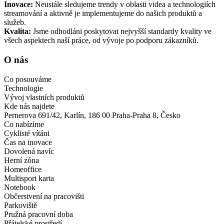
Inovace:
Neustále sledujeme trendy v oblasti videa a technologiích
streamování a aktivně je implementujeme do našich produktů a
služeb.
Kvalita:
Jsme odhodláni poskytovat nejvyšší standardy kvality ve
všech aspektech naší práce, od vývoje po podporu zákazníků.
O nás
Co posouváme
Technologie
Vývoj vlastních produktů
Kde nás najdete
Pernerova 691/42, Karlín, 186 00 Praha-Praha 8, Česko
Co nabízíme
Cyklisté vítáni
Čas na inovace
Dovolená navíc
Herní zóna
Homeoffice
Multisport karta
Notebook
Občerstvení na pracovišti
Parkoviště
Pružná pracovní doba
Přátelské prostředí