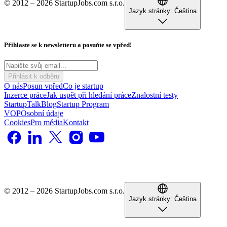
© 2012 – 2026 StartupJobs.com s.r.o.
Jazyk stránky:
Čeština
Přihlaste se k newsletteru a posuňte se vpřed!
Přihlásit k odběru
O nás
Posun vpřed
Co je startup
Inzerce práce
Jak uspět při hledání práce
Znalostní testy
StartupTalk
Blog
Startup Program
VOP
Osobní údaje
Cookies
Pro média
Kontakt
© 2012 – 2026 StartupJobs.com s.r.o.
Jazyk stránky:
Čeština