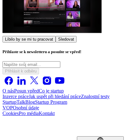
Líbilo by se mi tu pracovat
Sledovat
Přihlaste se k newsletteru a posuňte se vpřed!
Přihlásit k odběru
O nás
Posun vpřed
Co je startup
Inzerce práce
Jak uspět při hledání práce
Znalostní testy
StartupTalk
Blog
Startup Program
VOP
Osobní údaje
Cookies
Pro média
Kontakt