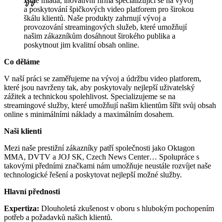
Jsme mladá, inovativní firma specializující se na vývoj
a poskytování špičkových video platforem pro širokou
škálu klientů. Naše produkty zahrnují vývoj a
provozování streamingových služeb, které umožňují
našim zákazníkům dosáhnout širokého publika a
poskytnout jim kvalitní obsah online.
Co děláme
V naší práci se zaměřujeme na vývoj a údržbu video platforem,
které jsou navrženy tak, aby poskytovaly nejlepší uživatelský
zážitek a technickou spolehlivost. Specializujeme se na
streamingové služby, které umožňují našim klientům šířit svůj obsah
online s minimálními náklady a maximálním dosahem.
Naši klienti
Mezi naše prestižní zákazníky patří společnosti jako Oktagon
MMA, DVTV a JOJ SK, Czech News Center… Spolupráce s
takovými předními značkami nám umožňuje neustále rozvíjet naše
technologické řešení a poskytovat nejlepší možné služby.
Hlavní přednosti
Expertiza:
Dlouholetá zkušenost v oboru s hlubokým pochopením
potřeb a požadavků našich klientů.