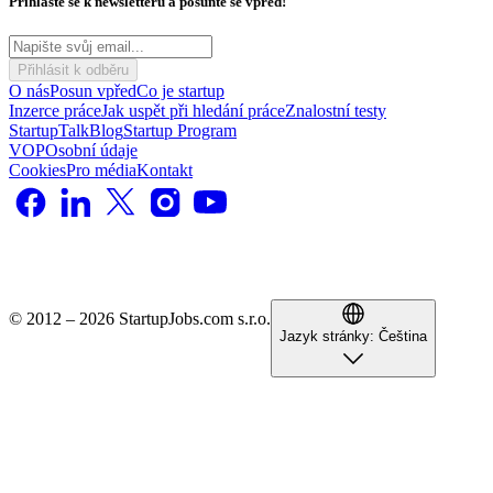
Přihlaste se k newsletteru a posuňte se vpřed!
Přihlásit k odběru
O nás
Posun vpřed
Co je startup
Inzerce práce
Jak uspět při hledání práce
Znalostní testy
StartupTalk
Blog
Startup Program
VOP
Osobní údaje
Cookies
Pro média
Kontakt
© 2012 – 2026 StartupJobs.com s.r.o.
Jazyk stránky:
Čeština