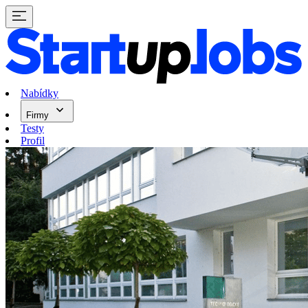
Nabídky
Firmy
Testy
Profil