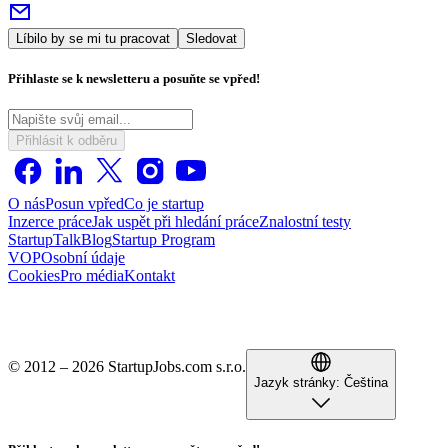
Líbilo by se mi tu pracovat
Sledovat
Přihlaste se k newsletteru a posuňte se vpřed!
Přihlásit k odběru
O nás
Posun vpřed
Co je startup
Inzerce práce
Jak uspět při hledání práce
Znalostní testy
StartupTalk
Blog
Startup Program
VOP
Osobní údaje
Cookies
Pro média
Kontakt
© 2012 – 2026 StartupJobs.com s.r.o.
Jazyk stránky:
Čeština