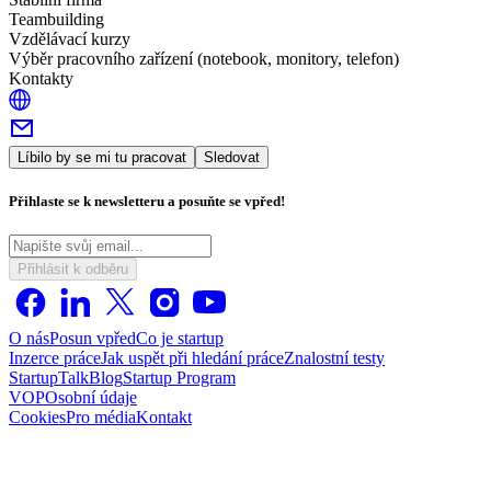
Teambuilding
Vzdělávací kurzy
Výběr pracovního zařízení (notebook, monitory, telefon)
Kontakty
Líbilo by se mi tu pracovat
Sledovat
Přihlaste se k newsletteru a posuňte se vpřed!
Přihlásit k odběru
O nás
Posun vpřed
Co je startup
Inzerce práce
Jak uspět při hledání práce
Znalostní testy
StartupTalk
Blog
Startup Program
VOP
Osobní údaje
Cookies
Pro média
Kontakt