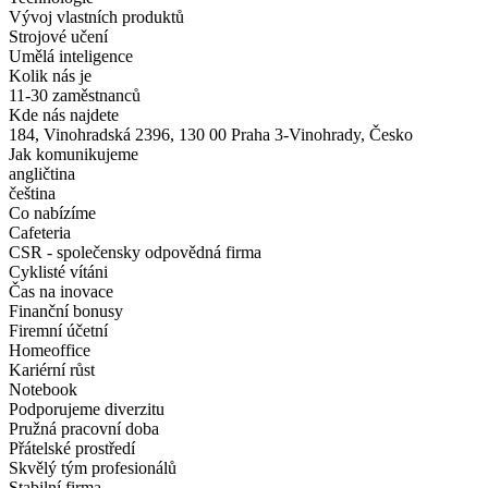
Vývoj vlastních produktů
Strojové učení
Umělá inteligence
Kolik nás je
11-30 zaměstnanců
Kde nás najdete
184, Vinohradská 2396, 130 00 Praha 3-Vinohrady, Česko
Jak komunikujeme
angličtina
čeština
Co nabízíme
Cafeteria
CSR - společensky odpovědná firma
Cyklisté vítáni
Čas na inovace
Finanční bonusy
Firemní účetní
Homeoffice
Kariérní růst
Notebook
Podporujeme diverzitu
Pružná pracovní doba
Přátelské prostředí
Skvělý tým profesionálů
Stabilní firma