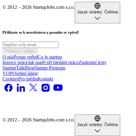
© 2012 – 2026 StartupJobs.com s.r.o.
Jazyk stránky:
Čeština
Přihlaste se k newsletteru a posuňte se vpřed!
Přihlásit k odběru
O nás
Posun vpřed
Co je startup
Inzerce práce
Jak uspět při hledání práce
Znalostní testy
StartupTalk
Blog
Startup Program
VOP
Osobní údaje
Cookies
Pro média
Kontakt
© 2012 – 2026 StartupJobs.com s.r.o.
Jazyk stránky:
Čeština