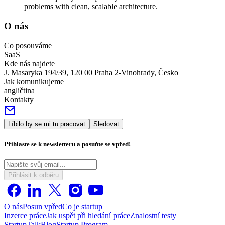
problems with clean, scalable architecture.
O nás
Co posouváme
SaaS
Kde nás najdete
J. Masaryka 194/39, 120 00 Praha 2-Vinohrady, Česko
Jak komunikujeme
angličtina
Kontakty
Líbilo by se mi tu pracovat
Sledovat
Přihlaste se k newsletteru a posuňte se vpřed!
Přihlásit k odběru
O nás
Posun vpřed
Co je startup
Inzerce práce
Jak uspět při hledání práce
Znalostní testy
StartupTalk
Blog
Startup Program