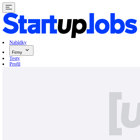
Nabídky
Firmy
Testy
Profil