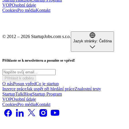
VOP
Osobní údaje
Cookies
Pro média
Kontakt
© 2012 – 2026 StartupJobs.com s.r.o.
Jazyk stránky:
Čeština
Přihlaste se k newsletteru a posuňte se vpřed!
Přihlásit k odběru
O nás
Posun vpřed
Co je startup
Inzerce práce
Jak uspět při hledání práce
Znalostní testy
StartupTalk
Blog
Startup Program
VOP
Osobní údaje
Cookies
Pro média
Kontakt