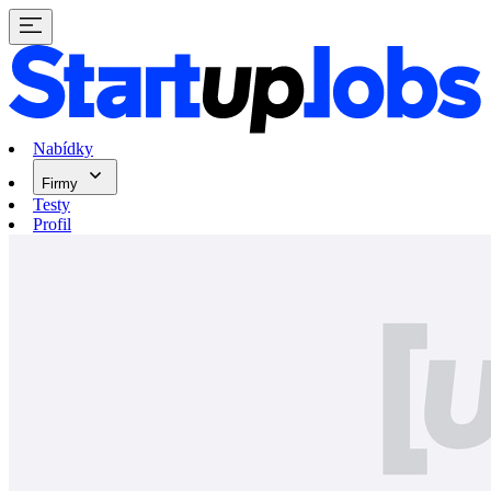
Nabídky
Firmy
Testy
Profil