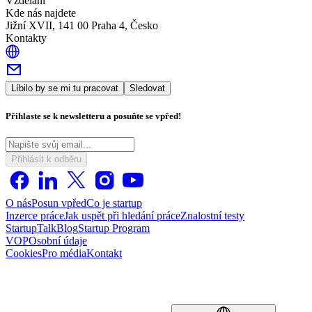
Vzdělání
Kde nás najdete
Jižní XVII, 141 00 Praha 4, Česko
Kontakty
Líbilo by se mi tu pracovat
Sledovat
Přihlaste se k newsletteru a posuňte se vpřed!
Přihlásit k odběru
O nás
Posun vpřed
Co je startup
Inzerce práce
Jak uspět při hledání práce
Znalostní testy
StartupTalk
Blog
Startup Program
VOP
Osobní údaje
Cookies
Pro média
Kontakt