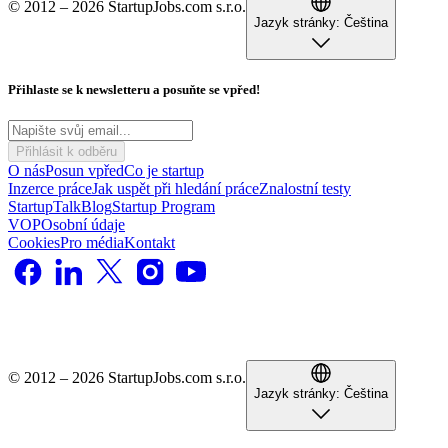
© 2012 – 2026 StartupJobs.com s.r.o.
Jazyk stránky:
Čeština
Přihlaste se k newsletteru a posuňte se vpřed!
Přihlásit k odběru
O nás
Posun vpřed
Co je startup
Inzerce práce
Jak uspět při hledání práce
Znalostní testy
StartupTalk
Blog
Startup Program
VOP
Osobní údaje
Cookies
Pro média
Kontakt
© 2012 – 2026 StartupJobs.com s.r.o.
Jazyk stránky:
Čeština