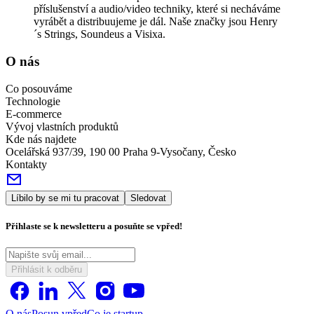
příslušenství a audio/video techniky, které si necháváme
vyrábět a distribuujeme je dál. Naše značky jsou Henry
´s Strings, Soundeus a Visixa.
O nás
Co posouváme
Technologie
E-commerce
Vývoj vlastních produktů
Kde nás najdete
Ocelářská 937/39, 190 00 Praha 9-Vysočany, Česko
Kontakty
Líbilo by se mi tu pracovat
Sledovat
Přihlaste se k newsletteru a posuňte se vpřed!
Přihlásit k odběru
O nás
Posun vpřed
Co je startup