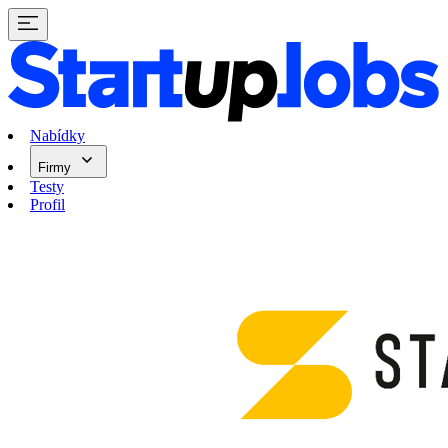
Nabídky
Firmy
Testy
Profil