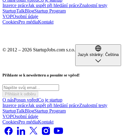
Inzerce práce
Jak uspět při hledání práce
Znalostní testy
StartupTalk
Blog
Startup Program
VOP
Osobní údaje
Cookies
Pro média
Kontakt
© 2012 – 2026 StartupJobs.com s.r.o.
Jazyk stránky:
Čeština
Přihlaste se k newsletteru a posuňte se vpřed!
Přihlásit k odběru
O nás
Posun vpřed
Co je startup
Inzerce práce
Jak uspět při hledání práce
Znalostní testy
StartupTalk
Blog
Startup Program
VOP
Osobní údaje
Cookies
Pro média
Kontakt